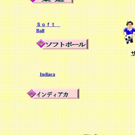
Ｓｏｆｔ
Ball
Indiaca