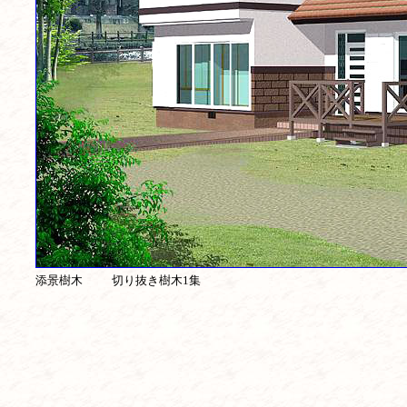
添景樹木
切り抜き樹木1集