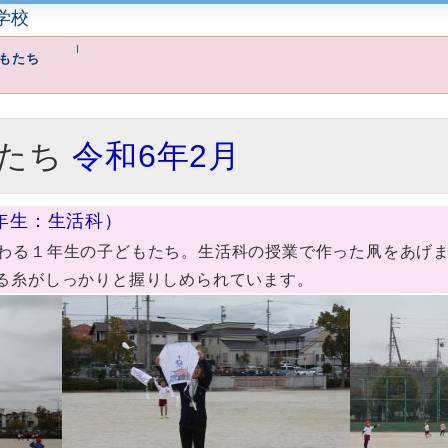
学校
もたち
たち
令和6年2月
１年生：生活科）
わる１年生の子どもたち。生活科の授業で作った凧をあげ
る糸がしっかりと握りしめられています。