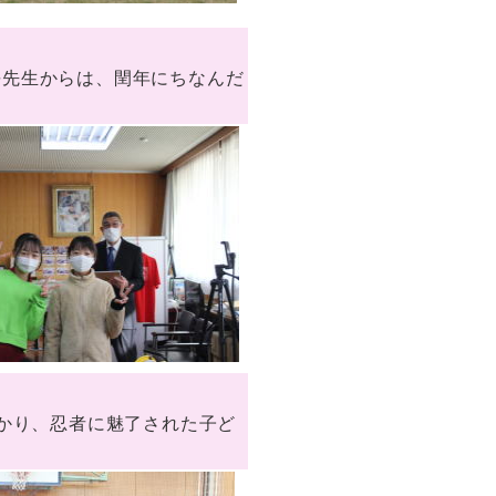
長先生からは、閏年にちなんだ
っかり、忍者に魅了された子ど