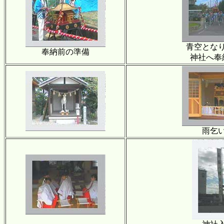
青空とな
奉納前の準備
神社へ奉
雨乞