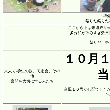
・準
祭りだ祭りだ
ここから下は来週祭り
多分私が飲みすぎ数日
祭りだ、祭
１０月１
当
大人 小学生の親、同志会、その
他
宮間を大切にする人たち
台風１０号が心配でした
た