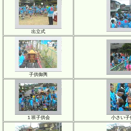
出立式
子供御輿
１班子供会
小さい子