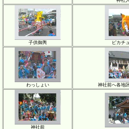
神社
子供御輿
ピカチ
わっしょい
神社前へ各地
神社前