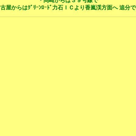
・岡崎からは３９号線で
古屋からはｸﾞﾘｰﾝﾛｰﾄﾞ力石ＩＣより香嵐渓方面へ 追分