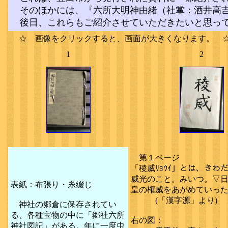
そのほかには、『六所大明神由緒（社掌：酒井高吉
後日、これらもご紹介させていただきたいと思
☆ 画像をクリックすると、画面が大きくなります。 
1
2
第１ページ
「稜威ﾘｮｳｲ」とは、きわ
威光のこと。みいつ。▽
表紙：布張り・糸綴じ
皇の権威をあがめていっ
(「漢字源」より)
神社の郷倉に保存されてい
る、各種宝物の中に「郷社六所
右の図：
神社図記」がある。年に一度虫