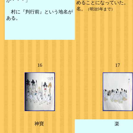
が・・・」
めることになっていた。
名。
（明治5年まで）
村に『判行前』という地名が
ある。
16
17
神寶
楽