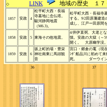
LINK
地域の歴史 １７
◇
松平町大西・長福
松平町大西・長福寺
寺墓地に念仏塔。
安政
する。9/2田原藩建
1857
4
駿河静岡地震
成し、江戸ー田原間を
（M6.3)。
4/井伊直弼、大老と
1858
安政
5
東海その他地震。
慎。安政の大獄（～5
開く。 大原幽学没
坂上町的場・豊栄
宮口・郷倉の竃（現在
1859
安政
6
神社南東に馬頭観
ﾝﾀﾞ船品川に初めて
音
死。 ダーウイン
36
37