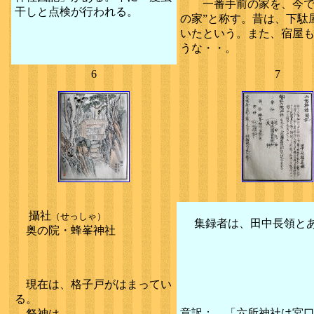
一番手前の家を、今で
干しと点検が行われる。
の家”と称す。昔は、下駄
いたという。また、宿屋
うな・・。
6
7
攝社
（せっしゃ）
集録者は、田中長領と
奥の院・蜂峯神社
現在は、格子戸がはまってい
る。
意訳： 「六所神社は宮
祭神は