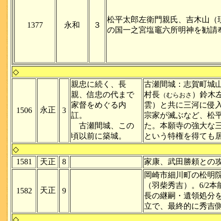
松平太郎左衛門親氏、吉木山（
1377
永和
３
の国一之宮塩竈六所明神を勧請
◇
親忠に続く、長
古瀬間城：志賀町城
親、信忠の代まで
村長
）鈴木
（むらおさ
家督をめぐる内
雲）と共に三河に侵
永正
1506
3
訌。
宗家が滅ぶなど、松
古瀬間城、この
た。本願寺の強大な
頃以前に築城。
という特権を得ても
◇
1581
天正
8
家康、武田勝頼との
岡崎市細川町の松明
（羽柴秀吉）。6/2
天正
1582
9
長の継嗣・遺領処分
立で、最終的に秀吉
◇