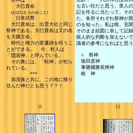
も古い社だと思う。里人
大巳貴命
記を作るに当たって、そ
(おほなむちのみこと)
日本武尊
た。各所それぞれ祭神が
大巳貴命は、出雲大社と同じ
のを知った。私は唯、見
祭神である。大巳貴命は又の名
そのまま絵図に表して記
を大國主命。
個人的な判断を加えない
時代と権力の変遷跡を伺うこ
識者の参考になればと思
とができる。 今、村人は
○ 祭神
「隠居神」と呼んでいる。
猿田彦神
その奥には、「蛇神」が祀ら
事勝國勝長狹神
れている。
岐 神
***
加茂族と共に、この地に移り
住んだ神だとも思う？？！
11
12