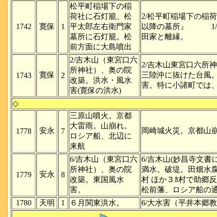
松平町稲場下の稲
荷社に石灯籠、松
2/松平町稲場下の稲
1742
寛保
1
平太郎左右衛門家
以降の墓所』 1/
墓所に石灯籠。松
田家と離縁。
前方面に大島噴出
2/吉木山（東宮口六
2/吉木山東宮口六
所神社）、奥の院
寛保
三陸沖に抜けた台風。
1743
2
改築。洪水・風水
害。特に小諸町では、
害(寛保の洪水)
◇
三原山噴火。京都
大雷雨。山崩れ。
安永
岡崎城火災。京都山
1778
7
ロシア船、北辺に
来航
6/吉木山（東宮口六
6/吉木山(妙昌寺文書
所神社）、奥の院
満水。破堤。田畑水腐
安永
1779
8
改築。東国風水
村 ほか３ｶ村で助郷
害。
松前藩、ロシア船の
1780
天明
1
６月関東洪水。
6/大水害（平井本郷