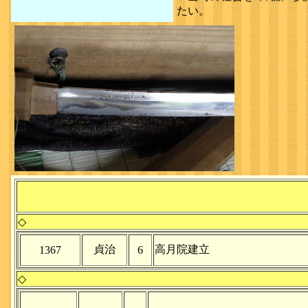
たい。
◇
貞治
高月院建立
1367
6
◇