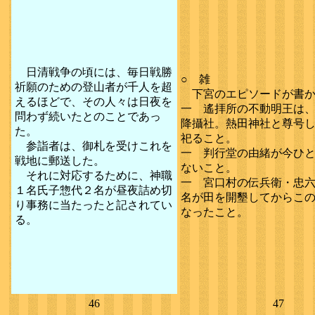
日清戦争の頃には、毎日戦勝
○ 雑
祈願のための登山者が千人を超
下宮のエピソードが書か
えるほどで、その人々は日夜を
一 遙拝所の不動明王は
問わず続いたとのことであっ
降攝社。熱田神社と尊号
た。
祀ること。
参詣者は、御札を受けこれを
一 判行堂の由緒が今ひ
戦地に郵送した。
ないこと。
それに対応するために、神職
一 宮口村の伝兵衛・忠
１名氏子惣代２名が昼夜詰め切
名が田を開墾してからこ
り事務に当たったと記されてい
なったこと。
る。
46
47