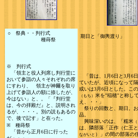
○ 祭典・・判行式
期日と「御輿渡り」
種蒔祭
※ 判行式
「領主と役人列席し判行堂に
「昔は、1月6日と3月6
おいて参詣の人々それぞれの席
ていたが、近頃になって隔
にすわり、 領主が神爾を取り
或いは3月6日とした。こ
上げて参詣人の額に捺したが、
米を”稲穂”と称し
（もち）
今はない」と、。「『判行堂
え、・・」
は、今の拝殿だ』と、説明され
祭りの回数と、期日。お
るが、・・・。別の説もあるの
品。
で、後で記す」と在った。
興味深いのは、「糯米
（
※ 種蒔祭
は、隣部落「正作（仁王
「昔から正月6日に行った
）」の間の部落の
ながいと