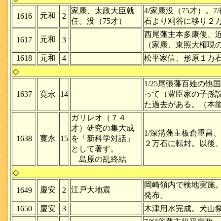
家康、太政大臣就
4/家康没（75才）
元和
1616
2
任。没（75才）
石より刈谷に移り２
西尾藩主本多康俊、
元和
1617
3
（家康、東照大権現
1618
元和
4
松平家信、形原１万
◇
1/25尾張藩百姓の
1637
寛永
14
って（豊臣家の子孫
た過去がある。（本能寺
ガリレオ（７４
才）研究の集大成
1/深溝藩主板倉重昌
1638
寛永
15
を「新科学対話」
２万石に転封。以後、
として著す。
島原の乱終結
◇
岡崎領内で検地実施
慶安
江戸大地震
1649
2
発布。
1650
慶安
3
木津用水完成。犬山祭