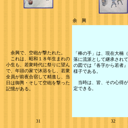
余 興
余興で、空砲が撃たれた。
「棒の手」は、現在大楠
これは、昭和１８年生まれの
落に流派として継承され
小生も、若衆時代に祭りに望ん
の図では『各字から若者
で、年頭の家で沐浴をし、若衆
様子である。
全員が前夜合宿して精進し、当
当時は、皆、その心得が
日は御輿・そして空砲を撃った
定できる。
記憶がある。
31
32