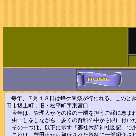
毎年、７月１８日は蜂ケ峯祭が行われる。このと
田市坂上町：旧・松平町字東宮口。
今年は、管理人がその役の一端を担うご縁に恵ま
虫干しをしながら、多くの資料の中から眼に付いた
その一つは、以下に示す『郷社六所神社図記』であ
これは、豊田市から発行された資料に一部紹介され