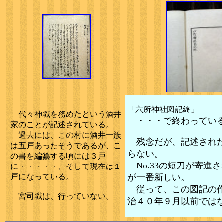
「六所神社図記終」
代々神職を務めたという酒井
・・・で終わってい
家のことが記述されている。
過去には、この村に酒井一族
残念だが、記述され
は五戸あったそうであるが、こ
らない。
の書を編纂する頃には３戸
No.33の短刀が寄進
に・・・・・、そして現在は１
戸になっている。
が一番新しい。
従って、この図記の
宮司職は、行っていない。
治４０年９月以前では