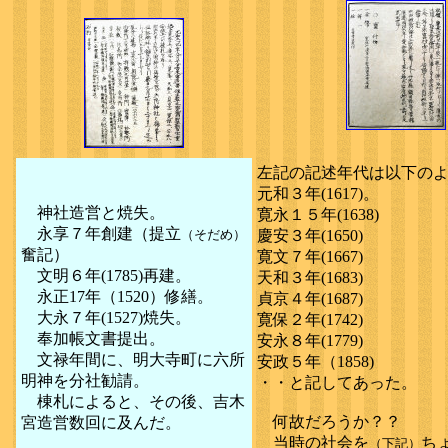
左記の記述年代は以下の
元和３年(1617)。
神社造営と焼失。
寛永１５年(1638)
永享７年創建（提立
（そだめ）
慶安３年(1650)
奮記）
寛文７年(1667)
文明６年(1785)再建。
天和３年(1683)
永正17年（1520）修繕。
貞京４年(1687)
大永７年(1527)焼失。
寛保２年(1742)
奉加帳文書提出。
安永８年(1779)
文禄年間に、明大寺町に六所
安政５年（1858)
明神を分社勧請。
・・と記してあった。
棟札によると、その後、吉木
何故だろうか？？
宮造営数回に及んだ。
当時の社会を
ち
（下記）