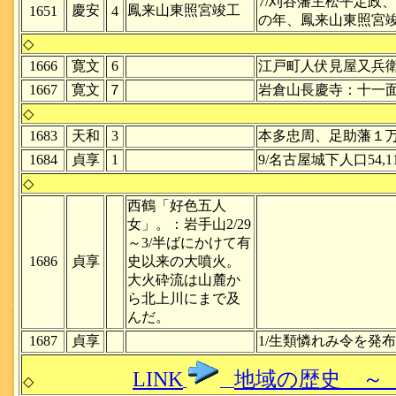
7/刈谷藩主松平定
慶安
鳳来山東照宮竣工
1651
4
の年、鳳来山東照宮竣
◇
1666
寛文
6
江戸町人伏見屋又兵
1667
寛文
７
岩倉山長慶寺：十一
◇
1683
天和
3
本多忠周、足助藩１
1684
貞享
1
9/名古屋城下人口5
◇
西鶴「好色五人
女」。：岩手山2/29
～3/半ばにかけて有
1686
貞享
史以来の大噴火。
大火砕流は山麓か
ら北上川にまで及
んだ。
1687
貞享
1/生類憐れみ令を
LINK
地域の歴史 ～
◇