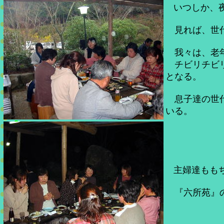
いつしか、
見れば、世代
我々は、老
チビリチビリ
となる。
息子達の世代
いる。
主婦達もも
『六所苑』の