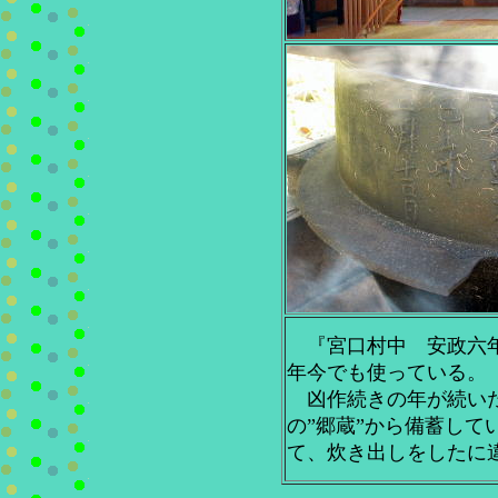
『宮口村中 安政六
年今でも使っている。
凶作続きの年が続い
の”郷蔵”から備蓄して
て、炊き出しをしたに