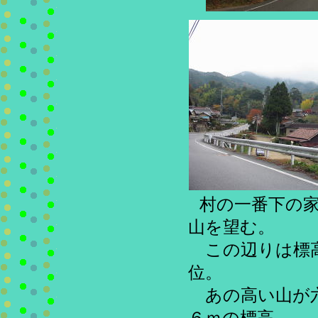
村の一番下の
山を望む。
この辺りは標
位。
あの高い山が