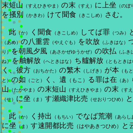
末短山
の末
に上坐
（すえひきやま）
（すえ）
（のぼ
を掻別
けて聞食
さむ。
（かきわ）
（きこしめ）
此
く聞食
してば罪
（か）
（きこしめ）
（つみ）
の八重雲
を吹放
（あめ）
（やえぐも）
（ふきはな）
を朝風夕風
の吹払
り）
（あさかぜゆうかぜ）
（ふき
を舳解放
ち艫解放
）
）
ね
（へときはな
（ともときは
く、彼方
の繁木
が本
（おちかた）
（しげき）
（も
の如
く、遺
る罪は在
（もこ）
と）
（ごと）
（あ）
山
の末短山
の末
（たかやま）
（すえひきやま）
（すえ
に坐
す瀬織津比売
（せ）
（ま）
（せおりつひめ）
此
く持出
でなば荒潮
（か）
（もちい）
（あらし
に坐
す速開都比売
と
（はやあきつひめ）
（ま）