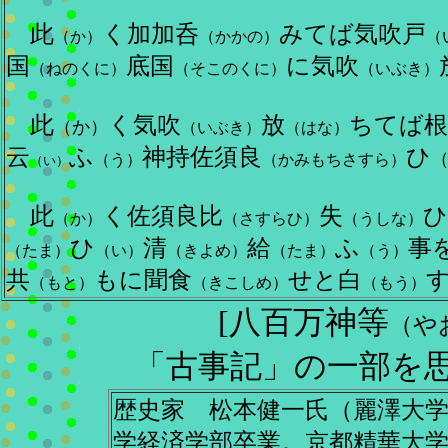
此
く加加呑
みてば気吹戸
（か）
（かかの）
（
国
底国
に気吹
（ねのくに）
（そこのくに）
（いぶき）
此
く気吹
放
ちてば根
（か）
（いぶき）
（はな）
云
ふ
神持佐須良
ひ
（う）
（かみもちさすら）
（い）
此
く佐須良比
失
ひ
（か）
（さすらひ）
（うしな）
ひ
清
給
ふ
事
（たま）
（い）
（きよめ）
（たま）
（う）
共
もに聞食
せと白
（もと）
（きこしめ）
（もう）
[八百万神等
（や
「古事記」の一部を
歴史家 松本健一氏（麗澤大
学経済学部卒業。京都精華大