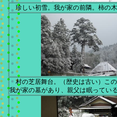
珍しい初雪。我が家の前隣。柿の木
村の芝居舞台。（歴史は古い）この
我が家の墓があり、親父は眠ってい