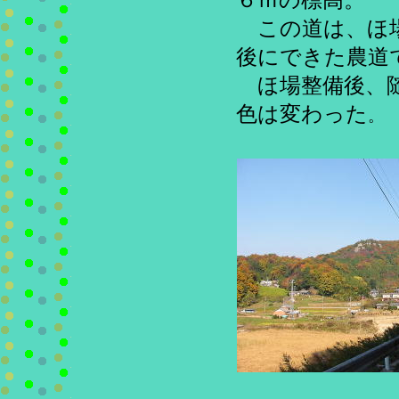
６ｍの標高。
この道は、ほ
後にできた農道
ほ場整備後、
色は変わった
。