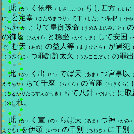
此
く依奉
りし四方
（か）
（よさしまつ）
（よも
と定奉
て下
つ磐根
に）
（さだめまつり）
（した）
（いわね
りて皇御孫命
（ちぎたかし）
（すめみまのみこと）
の御蔭
と穏坐
して安国
（みかげ）
（かくりま）
（
む天
の益人等
が過犯
）
で）
（あめ）
（ますひとら
つ罪許許太久
の罪出
（つみくに）
（つみここだく）
此
く出
でば天
つ宮事以
（か）
（い）
（あま）
ちて千座
の置座
えうちた）
（ちくら）
（おきくら）
りて八針
に取
（もとかりたちすえかりき）
（やはり）
れ。
（の）
此
く宣
らば天
つ神
（か）
（の）
（あま）
（かみ
を伊頭
の千別
に千別
えぐも）
（いつ）
（ちわき）