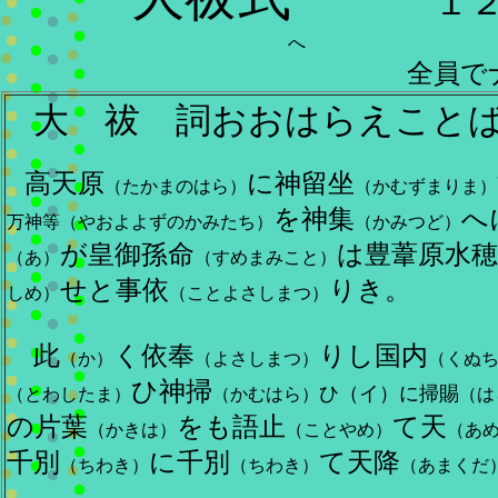
１２月
全員で
大 祓 詞おおはらえこと
高天原
に神留坐
（たかまのはら）
（かむずまりま）
を神集
へ
万神等（やおよよずのかみたち）
（かみつど）
が皇御孫命
は豊葦原水穂
（あ）
（すめまみこと）
せと事依
りき。
しめ）
（ことよさしまつ）
此
く依奉
りし国内
（か）
（よさしまつ）
（くぬ
ひ神掃
ひ（イ）に掃賜
（とわしたま）
（かむはら）
（は
の片葉
をも語止
て天
（かきは）
（ことやめ）
（あ
千別
に千別
て天降
（ちわき）
（ちわき）
（あまくだ