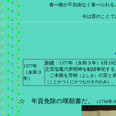
食べ物が不自由なく食べられる
今は昔のことで
創建：1377年（永和３年）8月1
1377年
之宮塩竈六所明神を勧請奉祀する
（永和３
ご本殿を芳樹
の宮と
（よしき）
年）
（ことかつくにかつながさのかみ）
☆
年貢免除の嘆願書だ。
（