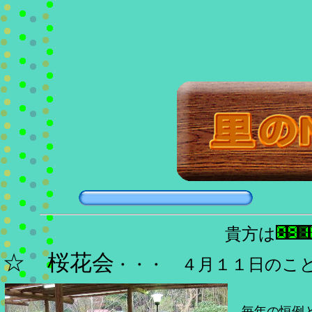
貴方は
☆ 桜花会
・・・ ４月１１日のこ
毎年の恒例