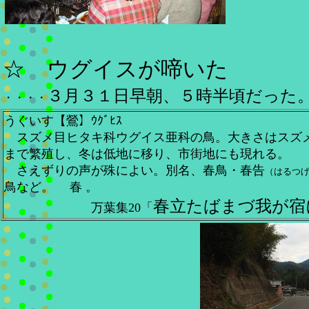
☆ ウグイスが啼いた
３月３１日早朝、５時半頃だった
・・・・
うぐいす【鶯】ｳｸﾞﾋｽ
スズメ目ヒタキ科ウグイス亜科の鳥。大きさはスズメ
まで繁殖し、冬は低地に移り、市街地にも現れる。
さえずりの声が殊によい。別名、春鳥・春告
（はるつ
鳥など。 春 。
春立たばまづ我が宿
万葉集20「