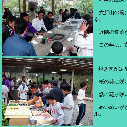
六所山の麓に
る。
近隣の集落か
この年は、亡
焼き肉が定
桜の花は咲
話に花が咲
めいめいがか
ル。