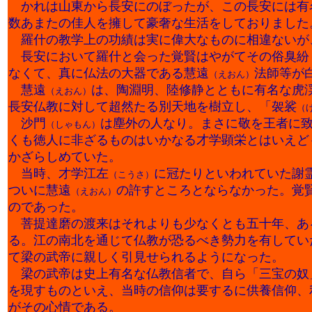
かれは山東から長安にのぼったが、この長安には有
数あまたの佳人を擁して豪奢な生活をしておりました
羅什の教学上の功績は実に偉大なものに相違ないが
長安において羅什と会った覚賢はやがてその俗臭紛
なくて、真に仏法の大器である慧遠
法師等が
（えおん）
慧遠
は、陶淵明、陸修静とともに有名な虎
（えおん）
長安仏教に対して超然たる別天地を樹立し、「袈裟
（
沙門
は塵外の人なり。まさに敬を王者に
（しゃもん）
くも徳人に非ざるものはいかなる才学顕栄とはいえど
かざらしめていた。
当時、才学江左
に冠たりといわれていた謝
（こうさ）
ついに慧遠
の許すところとならなかった。覚
（えおん）
のであった。
菩提達磨の渡来はそれよりも少なくとも五十年、あ
る。江の南北を通じて仏教が恐るべき勢力を有してい
て梁の武帝に親しく引見せられるようになった。
梁の武帝は史上有名な仏教信者で、自ら「三宝の奴
を現すものといえ、当時の信仰は要するに供養信仰、
がその心情である。