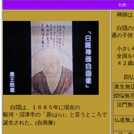
引用：「
禅師は、
白隠の生
通の子供
小さい頃
全国を行
４２歳
四弘
衆生無
煩悩無
法門無
白隠は、１６８５年に現在の
駿河・沼津市の「原
」と言うところで
(はら)
仏道無
誕生された。(自画像)