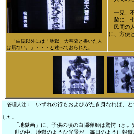
一見、不
脇に 七
民間の人
に、方便
「白隠以外には「地獄」大菩薩と書いた人
は居ない。」・・・と述べておられた。
いずれの行もおよびがたき身なれば、と
管理人注：
・・
した。
「地獄画」に、子供の頃の白隠禅師は驚愕
（きょ
世の中、地獄のような光景が、毎日のように報道