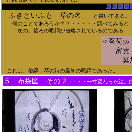
「ふきといふも 草の名」
と書いてある。
何のことであろうか？？・・・・・調べてみると
次の、後ろの歌詞が省略されているのである。
＜茗荷
(み
富貴
冥
これは、俗謡：琴の詩の最初の歌詞であった。
５ 布袋図 その２
一寸変わった絵。
・・・・