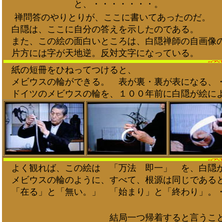
と、・・・・・・・。
禅問答のやりとりが、ここに書いてあったのだ。
白隠は、ここに自分の答えを示したのである。
また、この絵の面白いところは、白隠禅師の自画像
片方には字が天地逆。反対文字になっている。
紙の短冊をひねってつけると、
メビウスの輪ができる。 表が裏・裏が表になる、・
ドイツのメビウスの輪を、１００年前に白隠が絵に
よく観れば、この絵は 「万法 即一」
を、白隠が
メビウスの輪のように、すべて、根源は同じである
「在る」と「無い。」 「始まり」と「終わり」。
結局一つ帰着すると言うことの表現