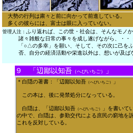
大勢の行列は粛々と前に向かって前進している。
多くの彼らには、富士は眼に入っていない。
ふり返れば、この世・社会は、そんなモノか
管理人注：
諸々雑般な日常の事々を成し遂げながら、・・・・
「○△の多幸」を願い、そして、その次に己をふ
否、自分の経済活動や栄進以外は、想いが及ばな
９ 「辺鄙以知吾
」
（へびいちご）
＊白隠の著書：
「辺鄙以知吾
」
（へびいちご）
この本は、後に発禁処分になっている。
白隠は、「辺鄙以知吾
」を書いて
（へびいちご）
の中で、白隠は、参勤交代による庶民の窮地を
これを反対している。