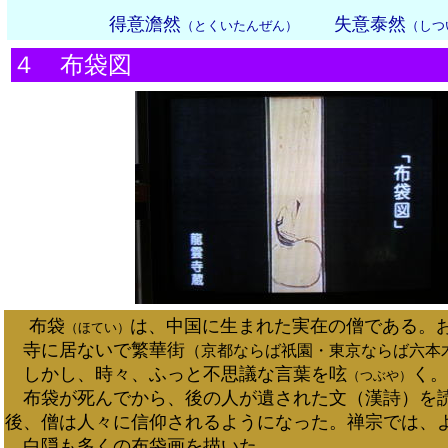
得意澹然
失意泰然
（とくいたんぜん）
（しつ
４ 布袋図
布袋
は、中国に生まれた実在の僧である。
（ほてい）
寺に居ないで繁華街
（京都ならば祇園・東京ならば六本
しかし、時々、ふっと不思議な言葉を呟
く。
（つぶや）
布袋が死んでから、後の人が遺された文（漢詩）を
後、僧は人々に信仰されるようになった。禅宗では、
白隠も多くの布袋画を描いた。