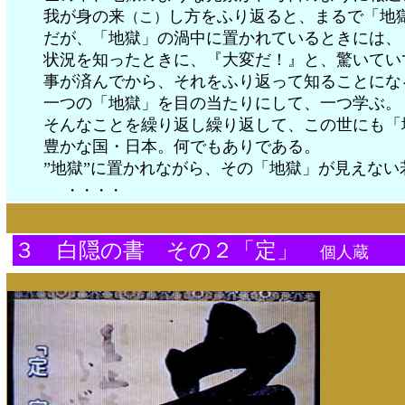
我が身の来
し方をふり返ると、まるで「地
（こ）
だが、「地獄」の渦中に置かれているときには、
状況を知ったときに、『大変だ！』と、驚いてい
事が済んでから、それをふり返って知ることにな
一つの「地獄」を目の当たりにして、一つ学ぶ。
そんなことを繰り返し繰り返して、この世にも「
豊かな国・日本。何でもありである。
”地獄”に置かれながら、その「地獄」が見えない
・・・・ ・
３ 白隠の書 その２「定」
個人蔵