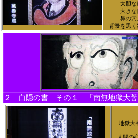
大胆な
大きな
鼻の穴
背景を黒く
２ 白隠の書 その１ 「南無地獄大
地獄大菩
人間の心