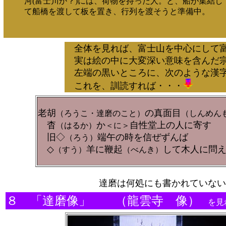
河(富士川か？)には、荷物を持った人。と、船が集結し
て船橋を渡して板を置き、行列を渡そうと準備中。
全体を見れば、富士山を中心にして富
実は絵の中に大変深い意味を含んだ
左端の黒いところに、次のような漢字
これを、訓読すれば・・・
老胡
の真面目
（ろうこ・達磨のこと）
（しんめん
杳
か
自性堂上の人に寄す
（はるか）
＜に＞
旧◇
端午の時を信ぜずんば
（ろう）
◇
羊に鞭起
して木人に問
（すう）
（べんき）
達磨は何処にも書かれていな
８ 「達磨像」 （龍雲寺 像）
を見