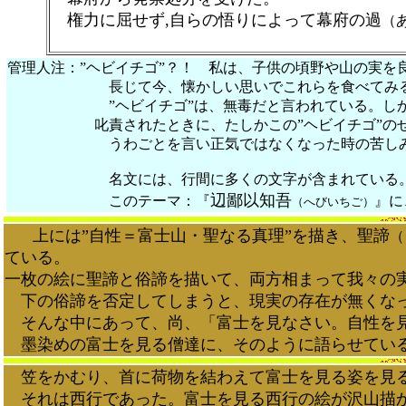
権力に屈せず,自らの悟りによって幕府の過
（
管理人注：”ヘビイチゴ”？！ 私は、子供の頃野や山の実を
長じて今、懐かしい思いでこれらを食べてみる事もあ
”ヘビイチゴ”は、無毒だと言われている。しかし、こ
叱責されたときに、たしかこの”ヘビイチゴ”のせい
うわごとを言い正気ではなくなった時の苦しみと、薄
**************
名文には、行間に多くの文字が含まれている。特にい
辺鄙以知吾
このテーマ：『
』に
（へびいちご）
上には”自性＝富士山・聖なる真理”を描き、聖諦
（
ている。
一枚の絵に聖諦と俗諦を描いて、両方相まって我々の
下の俗諦を否定してしまうと、現実の存在が無くな
そんな中にあって、尚、「富士を見なさい。自性を見
墨染めの富士を見る僧達に、そのように語らせてい
笠をかむり、首に荷物を結わえて富士を見る姿を見る
それは西行であった。富士を見る西行の絵が沢山描か