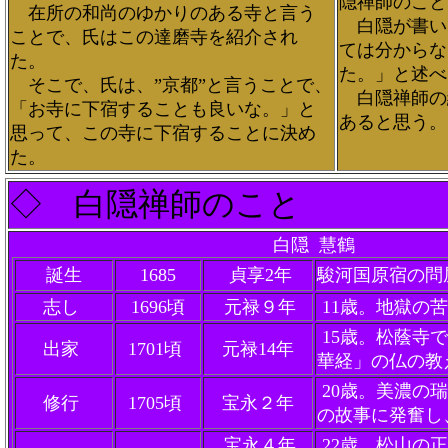
隠禅師のこと
在所の和尚のゆかりのある寺と言う
白隠が書い
ことで、氏はこの達磨寺を紹介され
ては分からな
た。
た。」と述べ
そこで、氏は、”京都”と言うことで、
白隠禅師の
「お寺に下宿することも良いな。」と
あると思う。
思って、この寺に下宿することに決め
た。
◇ 白隠禅師のこと
白隠
慧鶴
注:・・
誕生
1685
貞享2年
駿河国原宿の問
志し
1696頃
元禄９年
11歳。地獄の
15歳。松蔭寺
出家
1701頃
元禄14年
華経」の仏の教
20歳。美濃の
修行
1705頃
宝永２年
の故事に発奮し
宝永４年
22歳。松山の