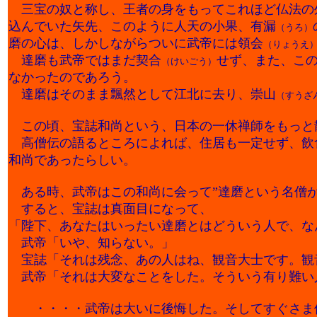
三宝の奴と称し、王者の身をもってこれほど仏法の
込んでいた矢先、このように人天の小果、有漏
（うろ）
磨の心は、しかしながらついに武帝には領会
（りょうえ
達磨も武帝ではまだ契合
せず、また、こ
（けいごう）
なかったのであろう。
達磨はそのまま飄然として江北に去り、崇山
（すうざ
この頃、宝誌和尚という、日本の一休禅師をもっと
高僧伝の語るところによれば、住居も一定せず、飲
和尚であったらしい。
ある時、武帝はこの和尚に会って”達磨という名僧が
すると、宝誌は真面目になって、
「陛下、あなたはいったい達磨とはどういう人で、な
武帝「いや、知らない。」
宝誌「それは残念、あの人はね、観音大士です。観
武帝「それは大変なことをした。そういう有り難い
・・・・武帝は大いに後悔した。そしてすぐさま使