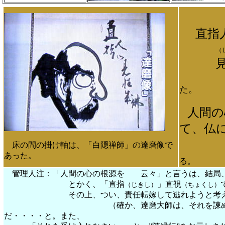
直指
（
見性
た。
人間の
て、仏
床の間の掛け軸は、「白隠禅師」の達磨像で
・・
あった。
る。
管理人注：「人間の心の根源を 云々」と言うは、結局
とかく、「直指
」直視
（じきし）
（ちょくし）
その上、つい、責任転嫁して逃れようと考えている。
（確か、達磨大師は、それを諫めて「報冤行だぞ
だ・・・・と。また、