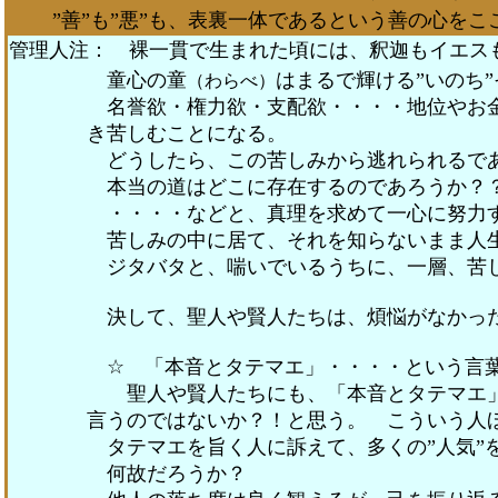
”善”も”悪”も、表裏一体であるという善の心をこ
管理人注： 裸一貫で生まれた頃には、釈迦もイエス
童心の童
はまるで輝ける”いのち
（わらべ）
名誉欲・権力欲・支配欲・・・・地位やお金
き苦しむことになる。
どうしたら、この苦しみから逃れられるで
本当の道はどこに存在するのであろうか？
・・・・などと、真理を求めて一心に努力
苦しみの中に居て、それを知らないまま人
ジタバタと、喘いでいるうちに、一層、苦
決して、聖人や賢人たちは、煩悩がなかっ
☆ 「本音とタテマエ」・・・・という言
聖人や賢人たちにも、「本音とタテマエ」
言うのではないか？！と思う。 こういう人
タテマエを旨く人に訴えて、多くの”人気”
何故だろうか？