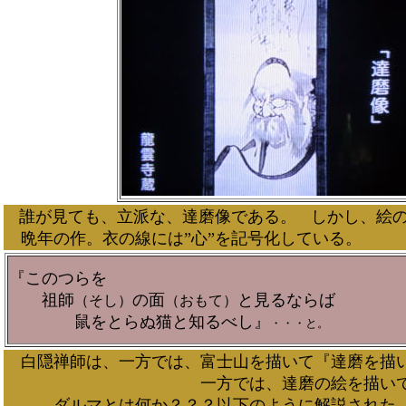
誰が見ても、立派な、達磨像である。
しかし、絵
晩年の作。衣の線には”心”を記号化している。
『このつらを
祖師
の面
と見るならば
（そし）
（おもて）
鼠をとらぬ猫と知るべし』
・・・と。
白隠禅師は、一方では、富士山を描いて『達磨を描
一方では、達磨の絵を描いて『達磨と見
ダルマとは何か？？？以下のように解説された