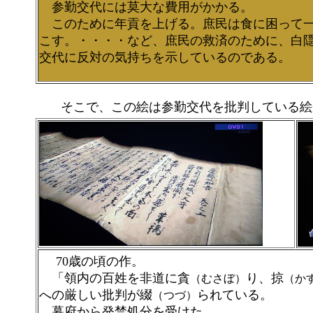
参勤交代には莫大な費用がかかる。
このために年貢を上げる。庶民は食に困って
こす。・・・・など、庶民の救済のために、白
交代に反対の気持ちを示しているのである。
そこで、この絵は参勤交代を批判している絵か
70歳の頃の作。
「領内の百姓を非道に貪
り、掠
（むさぼ）
（か
への厳しい批判が綴
られている。
（つづ）
幕府から発禁処分を受けた。