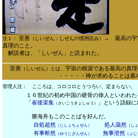
至善
→ 最高の宇
注１：
（しいぜん：しぜんの慣用読み）
真理のこと。
解説者は、「しいぜん」と読まれた。
至善
宇宙の根源である最高の真理
（しいぜん）とは、
・・・・・禅が求めることは基本的に同じ
管理人注： こころは、コロコロとうつろい、定まらない。
１６世紀の初め中国の硬骨の偉人といわれた
「
崔後渠集
」という語録に
（さいこうきょしゅう）
勝海舟もこのことばを好んだ。
自処超然
処人藹然
（じしょちょぜん）
（し
有事斬然
無事澄然
（ゆうじざんぜん）
（ぶじ