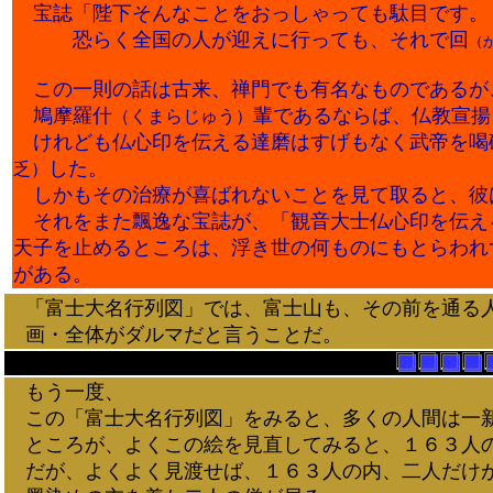
宝誌「陛下そんなことをおっしゃっても駄目です。
恐らく全国の人が迎えに行っても、それで回
（
この一則の話は古来、禅門でも有名なものであるが
鳩摩羅什
輩であるならば、仏教宣揚
（くまらじゅう）
けれども仏心印を伝える達磨はすげもなく武帝を喝
した。
乏）
しかもその治療が喜ばれないことを見て取ると、彼
それをまた飄逸な宝誌が、「観音大士仏心印を伝え
天子を止めるところは、浮き世の何ものにもとらわれ
がある。
「富士大名行列図」では、富士山も、その前を通る
画・全体がダルマだと言うことだ。
もう一度、
この「富士大名行列図」をみると、多くの人間は一新
ところが、よくこの絵を見直してみると、１６３人の
だが、よくよく見渡せば、１６３人の内、二人だけが