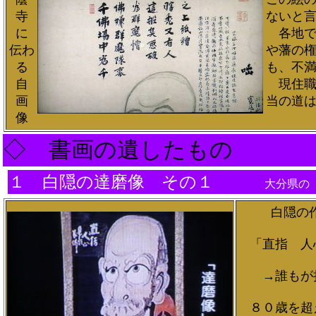
寺
ないと
に
各地で
伝わ
や藩の
る
も、不
自
現住職
画
当の道
像
◇ 書画の遺したもの
１ 白隠の達磨像 その１
大分県の
白隠の
「直指 人
→誰もが持
８０歳を超