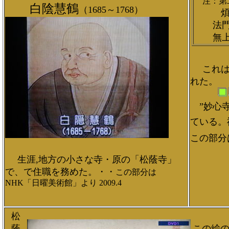
注：第
白陰慧鶴
（1685～1768）
法門無
無上菩
これ
れた。
”妙心寺
ている。
この部分
生涯,地方の小さな寺・原の「松蔭寺」
で、で住職を務めた。
・・
この部分は
NHK「日曜美術館」より 2009.4
松
蔭
この絵の