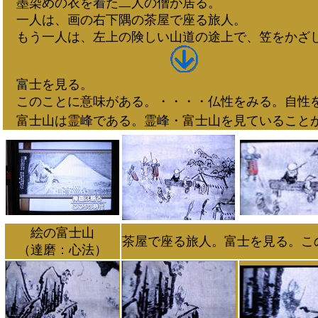
墨染めの衣を着た二人の僧が居る。
一人は、画の右下隅の茶屋で座る旅人。
もう一人は、左上の険しい山道の途上で、笠をかざし
富士を見る。
このことに意味がある。・・・・仏性をみる。自性
富士山は霊峰である。霊峰・富士山を見ていること
絵の富士山
茶屋で座る旅人。富士を見る。こ
（達磨：心法）