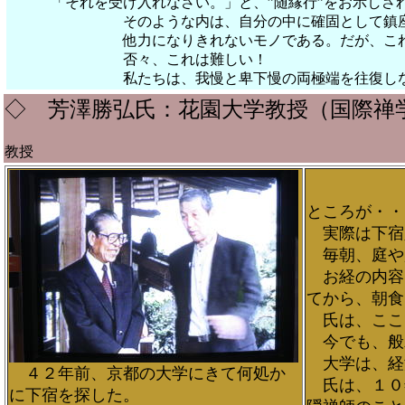
「それを受け入れなさい。」と、”随縁行”をお示しさ
そのような内は、自分の中に確固として鎮座する
他力になりきれないモノである。だが、これはそ
否々、これは難しい！
私たちは、我慢と卑下慢の両極端を往復しながら、右
◇ 芳澤勝弘氏：花園大学教授（国際禅
'09年現在
教授
ところが・・
実際は下宿
毎朝、庭や
お経の内容
てから、朝食
氏は、ここ
今でも、般
大学は、経
４２年前、京都の大学にきて何処か
氏は、１０
に下宿を探した。