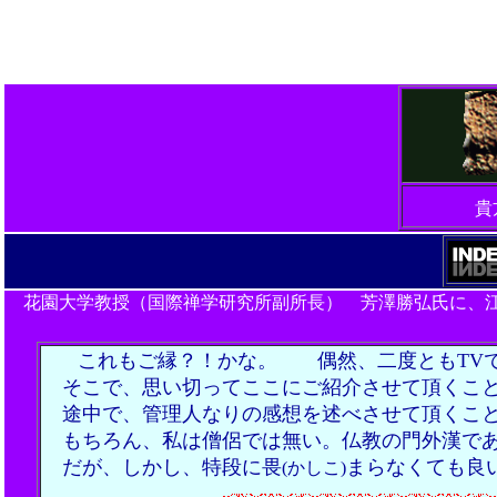
貴
花園大学教授（国際禅学研究所副所長） 芳澤勝弘氏に、
＜２００６年放映,２００
これもご縁？！かな。 偶然、二度ともTV
そこで、思い切ってここにご紹介させて頂くこ
途中で、管理人なりの感想を述べさせて頂くこと
もちろん、私は僧侶では無い。仏教の門外漢で
だが、しかし、特段に畏
まらなくても良
(かしこ)