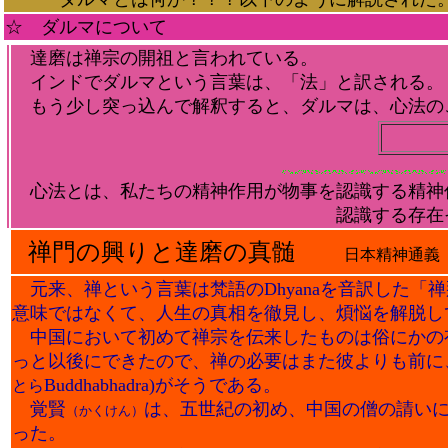
☆ ダルマについて
達磨は禅宗の開祖と言われている。
インドでダルマという言葉は、「法」と訳される。
もう少し突っ込んで解釈すると、ダルマは、心法の
心法とは、私たちの精神作用が物事を認識する精神
認識する存在そのものを含めた
禅門の興りと達磨の真髄
日本精神通義 
元来、禅という言葉は梵語のDhyanaを音訳した「禅
意味ではなくて、人生の真相を徹見し、煩悩を解脱し
中国において初めて禅宗を伝来したものは俗にかの
っと以後にできたので、禅の必要はまた彼よりも前に
Buddhabhadra)がそうである。
とら
覚賢
は、五世紀の初め、中国の僧の請い
（かくけん）
った。