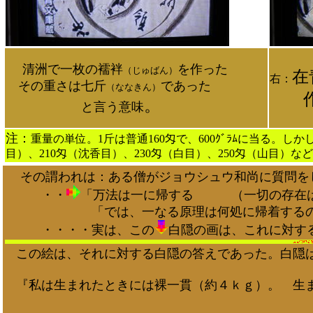
清洲で一枚の襦袢
を作った
（じゅばん）
在
右：
その重さは七斤
であった
（ななきん）
。
と言う意味
注：
重量の単位。1斤は普通160匁で、600ｸﾞﾗﾑに当る。
目）、210匁（沈香目）、230匁（白目）、250匁（山目
その謂われは：ある僧がジョウシュウ和尚に質問を
・・
「万法は一に帰する （一切の存在は
「では、一なる原理は何処に帰着するのか？
・・・・実は、この
白隠の画は、これに対す
この絵は、それに対する白隠の答えであった。白隠は
『私は生まれたときには裸一貫（約４ｋｇ）。 生