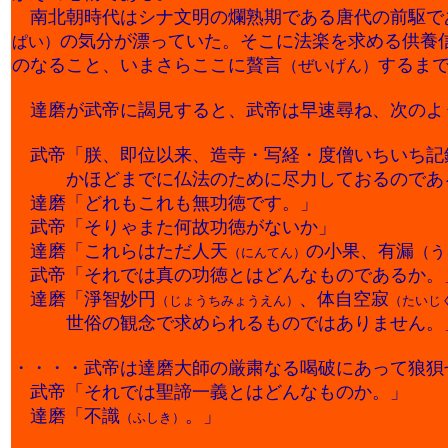
南北朝時代はシナ文明の爛熟期である唐代の前駆で
の気分が漂っていた。そこに法楽を求める供養
ぱい）
のなること、いまさらここに贅言
するま
（ぜいげん）
達磨が武帝に謁見すると、武帝は早速尋ね、次のよ
武帝「朕、即位以来、造寺・写経・度僧いちいち記
かほどまでに仏法のために尽力しておるのである
達磨「どれもこれも無功徳です。」
武帝「そりゃまた何故功徳がないか」
達磨「これらはただ人天
の小果、有漏
（う
（にんてん）
武帝「それでは真の功徳とはどんなものであるか。
達磨「淨智妙円
、体自空寂
（じょうちみょうえん）
（たいじ
世俗の観念で求められるものではありません。
・・・・武帝は達磨大師の厳粛なる喝破にあって狼狽
武帝「それでは聖諦一義とはどんなものか。」
達磨「不識
。」
（ふしき）