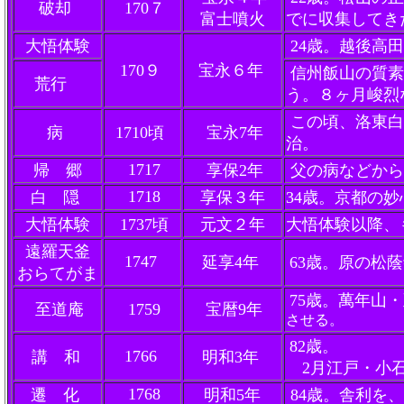
破却
170７
富士噴火
でに収集してき
大悟体験
24歳。越後高
170９
宝永６年
信州飯山の質素
荒行
う。８ヶ月峻烈
この頃、洛東白
病
1710頃
宝永7年
治
1717
帰 郷
享保2年
父の病などから
1718
白 隠
享保３年
34歳。京都の
大悟体験
1737頃
元文２年
大悟体験以降、
遠羅天釜
1747
延享4年
63歳。原の松
おらてがま
75歳。萬年山
至道庵
1759
宝暦9年
させる。
82歳。
1766
講 和
明和3年
2月江戸・小
1768
遷 化
明和5年
84歳。舎利を