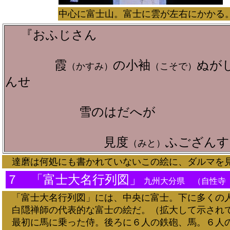
中心に富士山。富士に雲が左右にかかる
『おふじさん
霞
の小袖
ぬが
（かすみ）
（こそで）
んせ
雪のはだへが
見度
ふござんす
（みと）
達磨は何処にも書かれていないこの絵に、ダルマを見
７ 「富士大名行列図」
九州大分県 （自性寺
「富士大名行列図」には、中央に富士。下に多くの
白隠禅師の代表的な富士の絵だ。（拡大して示され
最初に馬に乗った侍。後ろに６人の鉄砲、馬。６人の