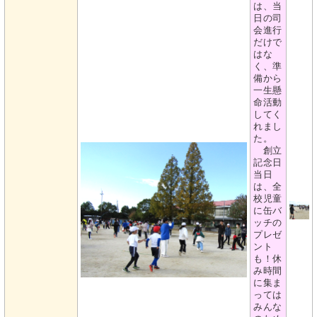
は、当
日の司
会進行
だけで
はな
く、準
備から
一生懸
命活動
してく
れまし
た。
創立
記念日
当日
は、全
校児童
に缶バ
ッチの
プレゼ
ント
も！休
み時間
に集ま
っては
みんな