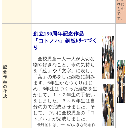
れた
もの
で
す。
創立
150
周年記念作品
「コトノハ」銅板ﾚﾘｰﾌづく
り
全校児童一人一人が大切な
物や好きなこと、今の気持ち
記
を
「絵」や「文字」
に表し、
念
「葉」の形をした銅板に刻み
作
品
ます。6年生からつくりはじ
の
め、6年生はつくった経験を生
作
かして、１・２年生の手伝い
成
をしました。３～５年生は自
分の力で完成させました。そ
して、ついに全校児童の「コ
トノハ」が完成しました。
最終的には、一つの大きな記念作