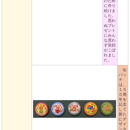
のため
に作り
続けま
した。
思わ
ぬプレ
ゼント
にみん
な思わ
ず笑顔
がこぼ
れまし
た。
缶
バッ
チ
は、
１５
０周
年を
記念
して
新た
にデ
ザイ
ンさ