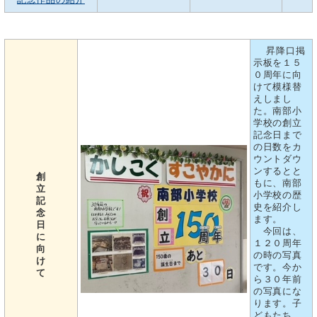
昇降口掲
示板を１５
０周年に向
けて模様替
えしまし
た。南部小
学校の創立
記念日まで
の日数をカ
ウントダウ
ンするとと
創
もに、南部
立
小学校の歴
記
史を紹介し
念
ます。
日
今回は、
に
１２０周年
向
の時の写真
け
です。今か
て
ら３０年前
の写真にな
ります。子
どもたち