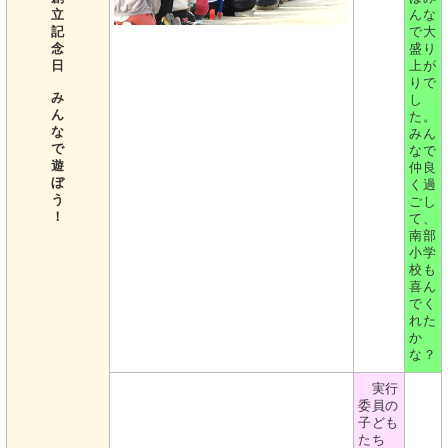
立
んな
記
で大
念
盛り
日
上が
りで
み
し
ん
た。
な
みん
で
なで
遊
仲良
ぼ
く過
う
ごし
！
て、
南部
小学
校も
喜ん
でく
れた
か
な？
実行
委員の
子ども
たち