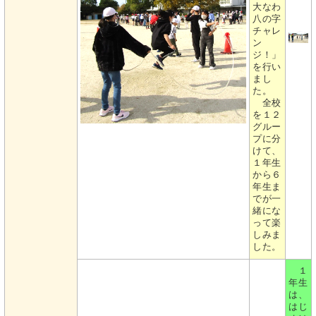
大なわ
八の字
チャレ
ン
ジ！」
を行い
まし
た。
全校
を１２
グルー
プに分
けて、
１年生
から６
年生ま
でが一
緒にな
って楽
しみま
した。
１
年生
は、
はじ