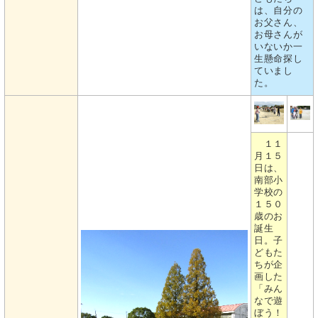
は、自分の
お父さん、
お母さんが
いないか一
生懸命探し
ていまし
た。
１１
月１５
日は、
南部小
学校の
１５０
歳のお
誕生
日。子
どもた
ちが企
画した
「みん
なで遊
ぼう！