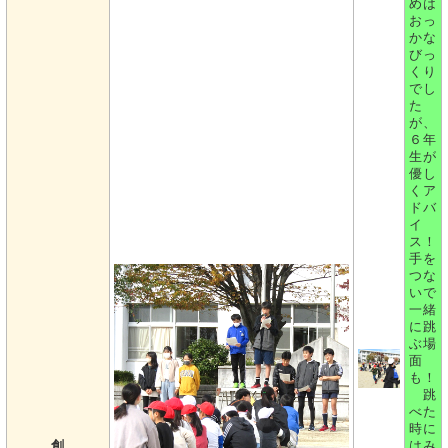
めは
おっ
かな
びっ
くり
でし
た
が、
６年
生が
優し
くア
ドバ
イ
ス！
手を
つな
いで
一緒
に跳
ぶ場
面
も！
跳
べた
時に
創
はみ