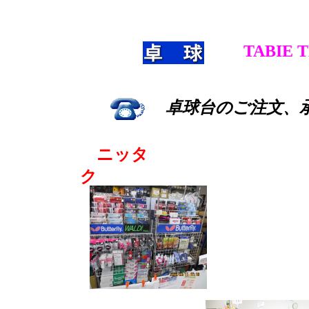
TABIE 
卓球台のご注文、
ニッタ
ク