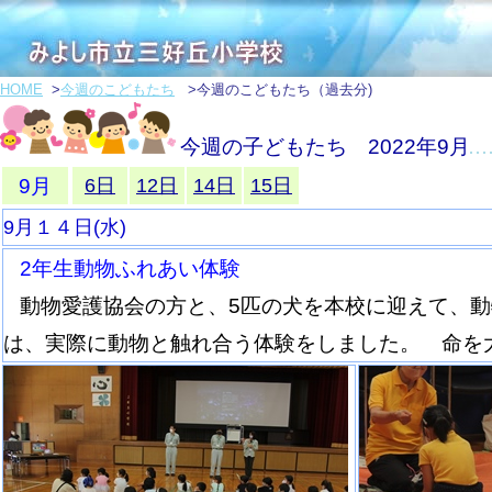
HOME
>
今週のこどもたち
>今週のこどもたち（過去分)
今週の子どもたち 2022年9月
9月
6日
12日
14日
15日
9月１４日(水)
2年生動物ふれあい体験
動物愛護協会の方と、5匹の犬を本校に迎えて、
は、実際に動物と触れ合う体験をしました。 命を