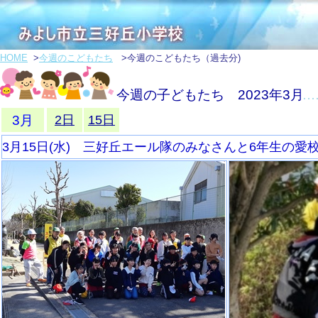
HOME
>
今週のこどもたち
>今週のこどもたち（過去分)
今週の子どもたち 2023年3月
3月
2日
15日
3月15日(水) 三好丘エール隊のみなさんと6年生の愛