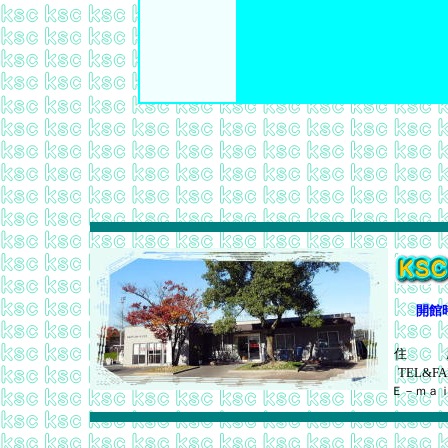
開館
住 
TEL&FA
Ｅ－ｍａ