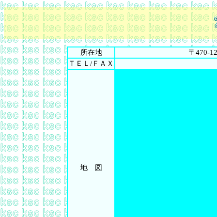
所在地
〒470-
ＴＥＬ/ＦＡＸ
地 図