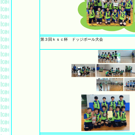
第３
回ｋｓｃ杯 ドッジボール大会