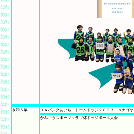
令和５年
ＪＡバンクあいち ドームドッジ２０２３ｉｎナゴヤ
かみごうスポーツクラブ杯ドッジボール大会