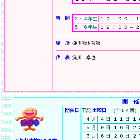
時 間
２～４年生
１
７
：
０
０
～
１
５・６年生
１
９
：
０
０
～
２
場 所
柳川瀬体育館
代 表
洗川 卓也
開 催
開催日
下記
土曜日
（全１４回）
４
月
４
日
１
１
日
１
５
月
９
日
１
６
日
２
６
月
６
日
２
０
日
２