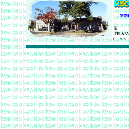
開館
住 
TEL&FA
Ｅ－ｍａ