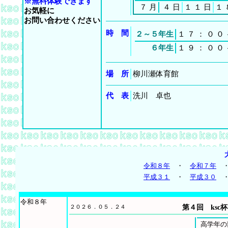
※無料体験できます
７
月
４
日
１
１
日
１
お気軽に
お問い合わせください
時 間
２～５年生
１
７
：
０
０
６年生
１
９
：
０
０
場 所
柳川瀬体育館
代 表
洗川 卓也
令和８年
・
令和７年
平成３１
・
平成３０
令和８年
２０２６．０５．２４
第４回 ksc
高学年の