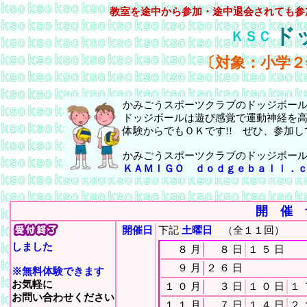
教室を途中から参加・途中退会されても参
ド
ＫＳＣ
〔対象：小学２
かみごうスポーツクラブのドッジボー
ドッジボールは遊び感覚で運動神経を
体験からでもＯＫです!! ぜひ、参加し
かみごうスポーツクラブのドッジボー
ＫＡＭＩＧＯ ｄｏｄｇｅｂａｌｌ．
開 催 
開催日
下記
土曜日
（全１１回）
しました
８
月
８
日
１
５
日
９
月
２
６
日
※無料体験できます
お気軽に
１
０
月
３
日
１
０
日
１
お問い合わせください
１
１
月
７
日
１
４
日
２