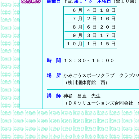
開催日
下記
第１・３ 木曜日
（全１０回）
６
月
４
日
１
８
日
７
月
２
日
１
６
日
８
月
６
日
２
０
日
９
月
３
日
１
７
日
１
０
月
１
日
１
５
日
時 間
１３：３０～１５：００
場 所
かみごうスポーツクラブ クラブハ
（柳川瀬体育館 西）
講 師
神谷 昌直 先生
（ＤＸソリューションズ合同会社 