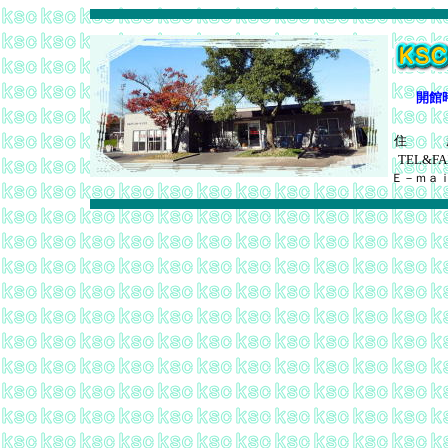
開館
住 
TEL&FA
Ｅ－ｍａ