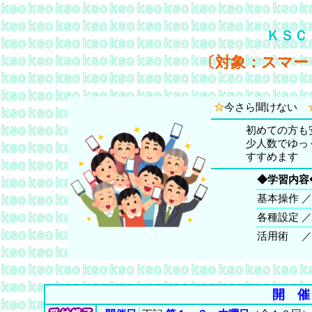
ＫＳＣ
〔対象：スマー
☆
今さら聞けない
初めての方も
少人数でゆっ
すすめます
◆学習内容
基本操作
／
各種設定
／
活用術
／
開 催