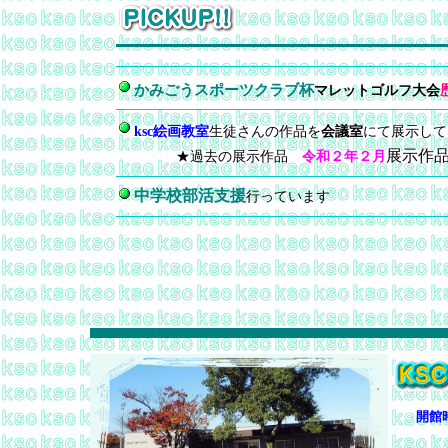
かみごうスポーツクラブ杯
マレットゴルフ大会
ksc絵画教室
生徒さんの作品を
会議室
にて展示し
展示作
★過去の展示作品
令和２年２月
中学校部活支援
行っています
開館