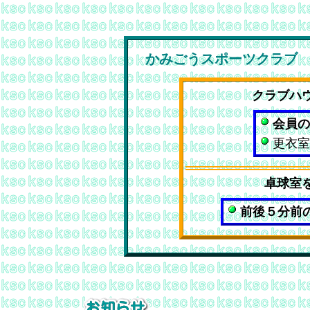
かみごうスポーツクラブ
クラブハ
会員の
更衣室
卓球室
前後５分前