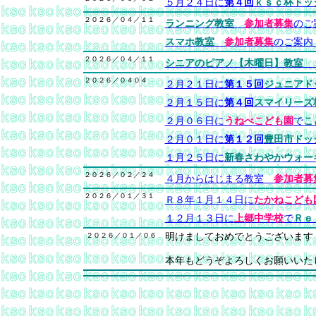
５月２４日に
第４回
ｋｓｃ杯ドッ
２０２６／０４／１１
ランニング教室
参加者募集
の
スマホ教室
参加者募集
のご案
２０２６／０４／１１
シニアのピアノ【木曜日】教室
２０２６／０４０４
２月２１日に
第１５回
ジュニアド
２月１５日に
第４回
スマイリーズ
２月０６日に
うねべこども園
で
こ
２月０１日に
第１２回
豊田市ドッ
１月２５日に
新春さわやかウォー
２０２６／０２／２４
４月からはじまる教室
参加者募
２０２６／０１／３１
Ｒ８年１月１４日に
たかねこども
１２月１３日に
上郷中学校
で
Ｒｅ
２０２６／０１／０６
明けましておめでとうございます
本年もどうぞよろしくお願いいた