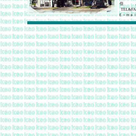
住 
TEL&FA
Ｅ－ｍａ