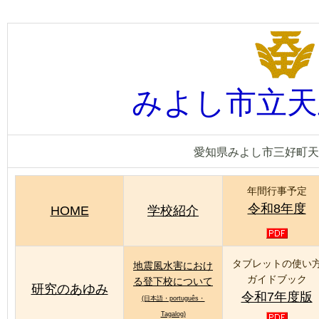
みよし市立天
愛知県みよし市三好町天王
年間行事予定
令和8年度
HOME
学校紹介
タブレットの使い
地震風水害におけ
ガイドブック
る登下校について
研究のあゆみ
令和7年度版
(日本語・português・
Tagalog)