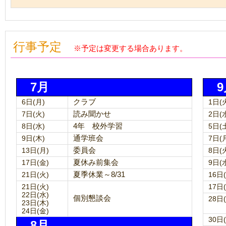
行事予定
※予定は変更する場合あります。
7月
9
6日(月)
クラブ
1日(
7日(火)
読み聞かせ
2日(
8日(水)
4年 校外学習
5日(
9日(木)
通学班会
7日(
13日(月)
委員会
8日(
17日(金)
夏休み前集会
9日(
21日(火)
夏季休業～8/31
16日
21日(火)
17日
22日(水)
個別懇談会
28日
23日(木)
24日(金)
30日
8月