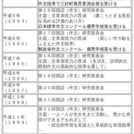
作文指導で三好町教育委員会賞を受ける
第１６回国語（作文）研究発表会
平成５年
主題：文章表現力の育成 （書こうとする意欲
（１９９３）
を高める評価のあり方）
日本標準作文コンクール優秀学校賞を受ける
第１７回国語（作文）研究発表会
平成６年
主題：文章表現力の育成 （新しい学力観を
（１９９４）
ふまえた作文指導）
郵政省作文コンクール 優秀学校賞を受ける
第１８回国語（作文）研究発表会
平成７年
主題：文章表現力の育成 （生活文、説明的文
（１９９５）
章創作文の系統的な指導を通して）
平成８年
第１９回国語（作文）研究発表会
（１９９６）
平成９年
第２０回国語（作文）研究発表会
（１９９７）
平成１０年
第２１回国語（作文）研究発表会
（１９９８）
第２２回国語（作文）研究発表会
主題：一人一人が生き生きと活動し、豊かな表
平成１１年
現ができる子をめざして
（１９９９）
－総合的学習を見据えた系統的な表現指導
－