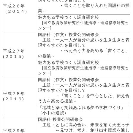
現するすがたを目指して
～書くことを取り入れた国語科の授
平成２６年
業～
（２０１４）
魅力ある学校づくり調査研究校
[国立教育政策研究所生徒指導・進路指導研究セ
ンター]
国語科（作文）授業公開研修会
主題：一人一人が自分の思いを生き生きと表
現するすがたを目指して
～伝え合う力を高める「書くこと」
平成２７年
の授業～
(２０１５)
魅力ある学校づくり調査研究校
[国立教育政策研究所生徒指導・進路指導研究セ
ンター]
国語科（作文）授業公開研修会
主題：一人一人が自分の思いを生き生きと表
現するすがたを目指して
平成２８年
－「書くこと」を中心とした、伝え合
(２０１６)
う力を高める授業－
「地域と築く笑顔あふれる夢の学校づくり」
（小中の連携）
国語科 授業公開研修会
主題：ともに高め合い、未来を拓く天王っ子
～見つけ、考え、創り出す授業を通し
平成２９年