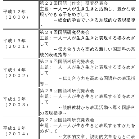
第２３回国語（作文）研究発表会
主題：一人一人が生き生きと活動し、豊かな表
平成１２年
現ができる子をめざして
（２０００）
～総合的学習でいきる系統的な表現指導
～
第２４回国語研究発表会
主題：一人一人が生き生きと表現する姿をめざ
平成１３年
して
（２００１）
～伝え合う力を高める新しい国語科の系
統的表現指導～
第２５回国語科研究発表会
主題：一人一人が生き生きと表現する姿をめざ
平成１４年
して
（２００２）
～伝え合う力を高める国語科の表現指
導～
第２６回国語科研究発表会
主題：一人一人が生き生きと表現する姿をめざ
平成１５年
して
（２００３）
～読解教材から表現活動へ導く国語科
の表現指導～
第２７回国語科研究発表会
主題：一人一人が生き生きと表現するすがたを
平成１６年
めざして
（２００４）
～文学的文章、説明的文章をもとに表