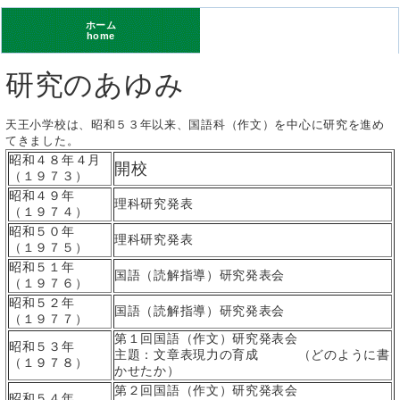
ホーム
home
研究のあゆみ
天王小学校は、昭和５３年以来、国語科（作文）を中心に研究を進め
てきました。
昭和４８年４月
開校
（１９７３）
昭和４９年
理科研究発表
（１９７４）
昭和５０年
理科研究発表
（１９７５）
昭和５１年
国語（読解指導）研究発表会
（１９７６）
昭和５２年
国語（読解指導）研究発表会
（１９７７）
第１回国語（作文）研究発表会
昭和５３年
主題：文章表現力の育成 （どのように書
（１９７８）
かせたか）
第２回国語（作文）研究発表会
昭和５４年