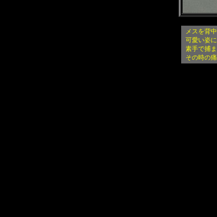
メスを背中
可愛い姿に
素手で捕ま
その時の痛