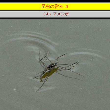
昆虫の営み ４
（４）
アメンボ