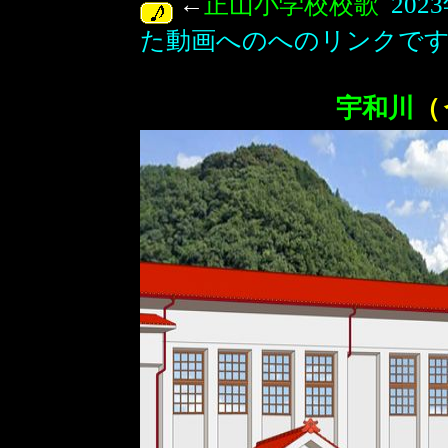
←
正山小学校校歌
20
た動画へのへのリンクで
宇和川
（