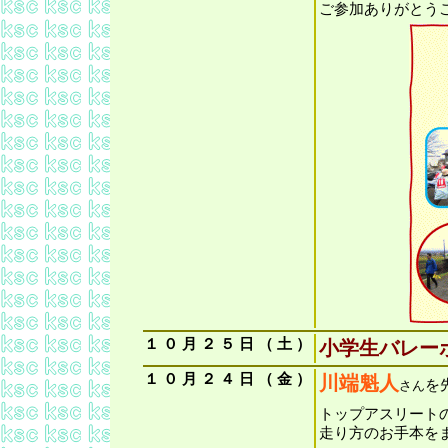
ご参加ありがとう
１
０
月
２
５
日
（
土
）
小学生バレー
１
０
月
２
４
日
（
金
）
川端魁人
を
さん
トップアスリート
走り方のお手本を