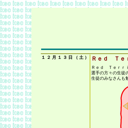
１
２
月
１
３
日
（
土
）
Ｒｅｄ Ｔｅ
Ｒｅｄ Ｔｅｒｒ
選手の方々の生徒
生徒のみなさんも