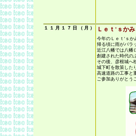
１
１
月
１
７
日
（
月
）
Ｌｅｔ'ｓか
今年のＬｅｔ'ｓ
帰る頃に雨がパラ
近江八幡では八幡
創建された時代の
その後、彦根城へ
城下町を散策した
高速道路の工事と
ご参加ありがとう