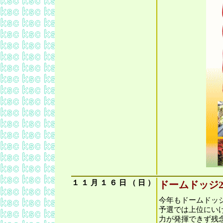
１
１
月
１
６
日
（
日
）
ドームドッジ2
今年もドームドッ
予選では上位にい
力が発揮できず残