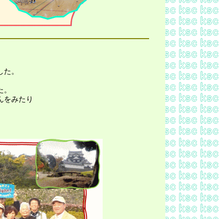
した。
た。
んをみたり