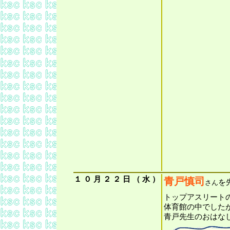
１
０
月
２
２
日
（
水
）
青戸慎司
を
さん
トップアスリート
体育館の中でした
青戸先生のおはな