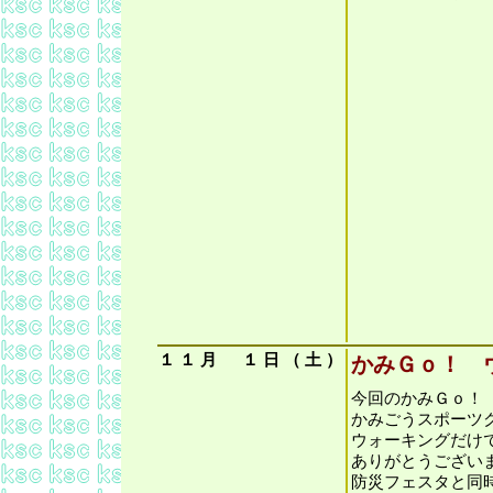
１
１
月
１
日
（
土
）
かみＧｏ！ 
今回のかみＧｏ！
かみごうスポーツ
ウォーキングだけ
ありがとうござい
防災フェスタと同