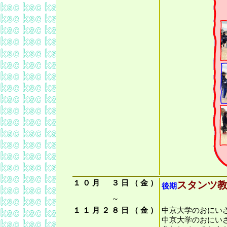
１
０
月
３
日
（
金
）
スタンツ
後期
～
１
１
月
２
８
日
（
金
）
中京大学のおにい
中京大学のおにい