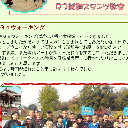
みＧｏウォーキング
かみＧｏウォーキングは近江八幡と彦根城へ行ってきました。
ッとしましたがそれまでは天気にも恵まれとてもあたたかな１日で
ロープウェイから険しい石段を登り瑞龍寺でお話しを聞いたあと
ふすま絵、また現代アートが加わったお寺を案内していただきまし
移動してフリータイムの時間を彦根城天守まで行かれたりひこにゃ
り楽しめたと思います。
重なり時間が遅れたこと申し訳ありませんでした。
ございました。