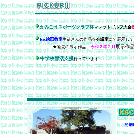
かみごうスポーツクラブ杯
マレットゴルフ大会
ksc絵画教室
生徒さんの作品を
会議室
にて展示し
展示作
★過去の展示作品
令和２年２月
中学校部活支援
行っています
開館