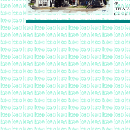
住 
TEL&FA
Ｅ－ｍａ