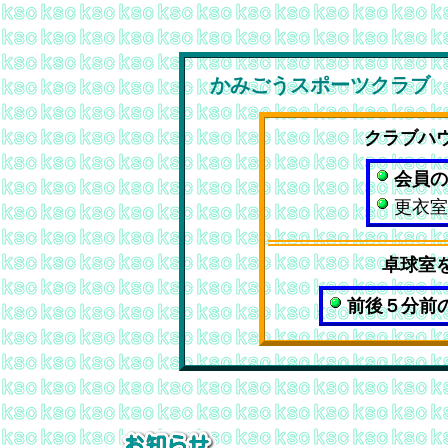
かみごうスポーツクラブ
クラブハ
会員の
更衣室
卓球室
前後５分前