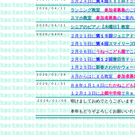
５月２４日に
第４回
ｋｓｃ杯ドッ
２０２６／０４／１１
ランニング教室
参加者募集
の
スマホ教室
参加者募集
のご案
２０２６／０４／１１
シニアのピアノ【木曜日】教室
２０２６／０４０４
２月２１日に
第１５回
ジュニアド
２月１５日に
第４回
スマイリーズ
２月０６日に
うねべこども園
で
こ
２月０１日に
第１２回
豊田市ドッ
１月２５日に
新春さわやかウォー
２０２６／０２／２４
４月からはじまる教室
参加者募
２０２６／０１／３１
Ｒ８年１月１４日に
たかねこども
１２月１３日に
上郷中学校
で
Ｒｅ
２０２６／０１／０６
明けましておめでとうございます
本年もどうぞよろしくお願いいた