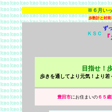
※６月い
歩数計と封筒
ず
ＫＳＣ
『
目指せ！
歩きを通してより元気！より若
豊田市
にお住まいの
６５歳