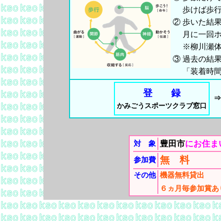
歩けば歩
②
歩いた結
月に一回
※柳川瀬
③
過去の結
「装着時
登 録
⇒
かみごうスポーツクラブ窓口
豊田市
にお住ま
対 象
無 料
参加費
その他
機器無料貸出
６ヵ月毎参加賞あ