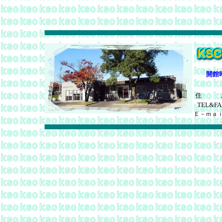
開館
住 
TEL&FA
Ｅ－ｍａ