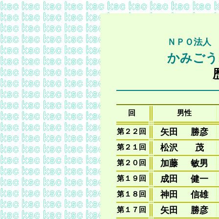
ＮＰＯ法人
かみごう
回
男性
矢田
勝彦
第２２回
松沢
茂
第２１回
加藤
敏男
第２０回
成田
健一
第１９回
神田
信雄
第１８回
矢田
勝彦
第１７回