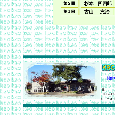
杉本
四四郎
第２回
古山
充治
第１回
開館
住 
TEL&FA
Ｅ－ｍａ