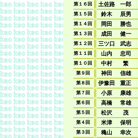
土佐路
一郎
第１６回
鈴木
辰男
第１５回
岡田
勝也
第１４回
成田
健一
第１３回
三ツ口
武志
第１２回
山内
忠司
第１１回
中村
繁
第１０回
神田
信雄
第９回
伊豫田
重正
第８回
小原
康雄
第７回
高橋
常雄
第６回
松沢
茂
第５回
米津
保明
第４回
穐山
幸次
第３回