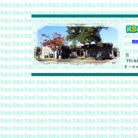
開
住
TEL&
Ｅ－ｍ