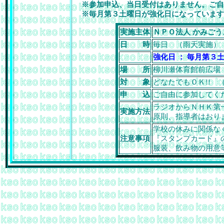
※参加申込、当日受付はありません。ご自
※毎月第３土曜日が強化日になっています。
実施主体
ＮＰＯ法人 かみごう
日 時
毎日 （雨天実施） 
強化日 ： 毎月第
場 所
柳川瀬体育館前広場
対 象
どなたでもＯＫ!!
申 込
ご自由に参加してく
ラジオからＮＨＫ第
実施方法
原則、指導者はおり
学校の休みに関係な
注意事項
『スタンプカード』
服装、飲み物の用意