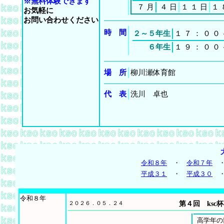
※無料体験できます
７
月
４
日
１
１
日
１
お気軽に
お問い合わせください
時 間
２～５年生
１
７
：
０
０
６年生
１
９
：
０
０
場 所
柳川瀬体育館
代 表
洗川 卓也
令和８年
・
令和７年
平成３１
・
平成３０
令和８年
２０２６．０５．２４
第４回 ksc
高学年の