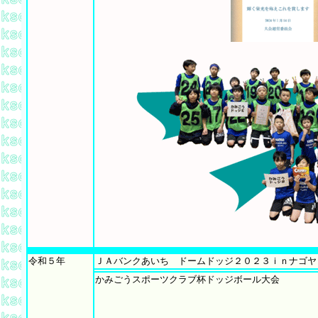
令和５年
ＪＡバンクあいち ドームドッジ２０２３ｉｎナゴヤ
かみごうスポーツクラブ杯ドッジボール大会