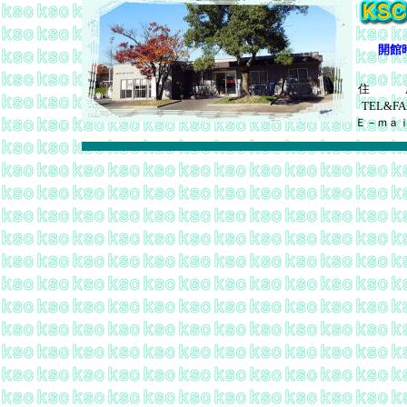
開館
住 
TEL&FA
Ｅ－ｍａ