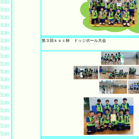
第３
回ｋｓｃ杯 ドッジボール大会