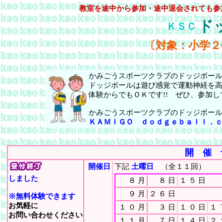
教室を途中から参加・途中退会されても参
ド
ＫＳＣ
〔対象：小学２
かみごうスポーツクラブのドッジボー
ドッジボールは遊び感覚で運動神経を
体験からでもＯＫです!! ぜひ、参加し
かみごうスポーツクラブのドッジボー
ＫＡＭＩＧＯ ｄｏｄｇｅｂａｌｌ．
開 催 
開催日
下記
土曜日
（全１１回）
しました
８
月
８
日
１
５
日
９
月
２
６
日
※無料体験できます
お気軽に
１
０
月
３
日
１
０
日
１
お問い合わせください
１
１
月
７
日
１
４
日
２