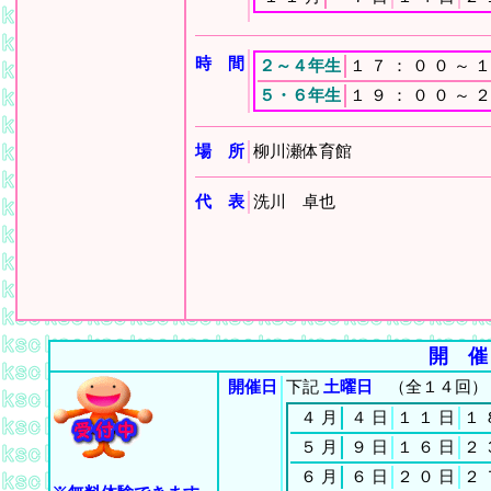
時 間
２～４年生
１
７
：
０
０
～
１
５・６年生
１
９
：
０
０
～
２
場 所
柳川瀬体育館
代 表
洗川 卓也
開 催
開催日
下記
土曜日
（全１４回）
４
月
４
日
１
１
日
１
５
月
９
日
１
６
日
２
６
月
６
日
２
０
日
２