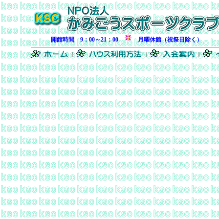
開館時間 9：00～21：00
月曜休館（祝祭日除く）
｜
｜
｜