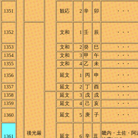
1351
観応
2
辛
卯
・・・
1352
文和
1
壬
辰
・・・
1353
文和
2
癸
巳
・・・
1354
文和
3
甲
午
・・・
1355
文和
4
乙
未
・・・
延文
丙
申
・・・
1356
1
1357
延文
2
丁
酉
・・・
1358
延文
3
戊
戌
・・・
1359
延文
4
己
亥
・・・
延文
庚
子
・・・
1360
5
後光厳
畿内・土佐・阿
延文
辛
丑
1361
6