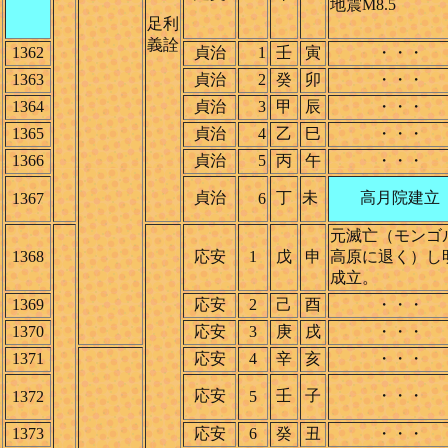
地震M8.5
足利
義詮
1362
貞治
1
壬
寅
・・・
1363
貞治
2
癸
卯
・・・
1364
貞治
3
甲
辰
・・・
1365
貞治
4
乙
巳
・・・
1366
貞治
5
丙
午
・・・
貞治
丁
未
高月院建立
1367
6
元滅亡（モンゴ
1368
応安
1
戊
申
高原に退く）し
成立。
1369
応安
2
己
酉
・・・
1370
応安
3
庚
戌
・・・
1371
応安
4
辛
亥
・・・
応安
壬
子
・・・
1372
5
1373
応安
6
癸
丑
・・・