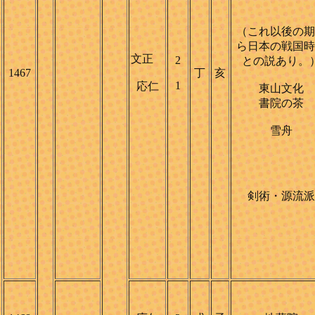
（これ以後の期
ら日本の戦国時
文正
2
との説あり。
1467
丁
亥
1
応仁
東山文化
書院の茶
雪舟
剣術・源流派