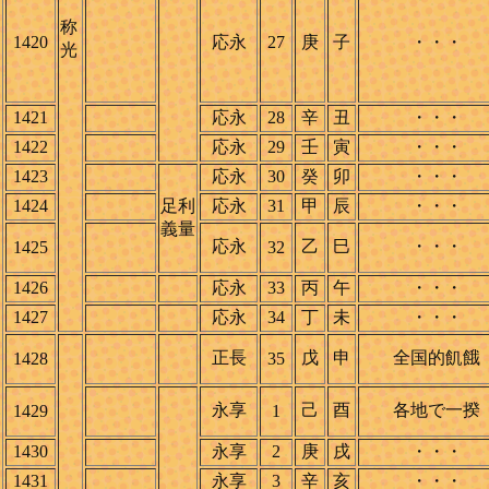
称
1420
応永
27
庚
子
・・・
光
1421
応永
28
辛
丑
・・・
1422
応永
29
壬
寅
・・・
1423
応永
30
癸
卯
・・・
1424
足利
応永
31
甲
辰
・・・
義量
応永
乙
巳
・・・
1425
32
1426
応永
33
丙
午
・・・
1427
応永
34
丁
未
・・・
正長
戊
申
全国的飢餓
1428
35
永享
己
酉
各地で一揆
1429
1
1430
永享
2
庚
戌
・・・
1431
永享
3
辛
亥
・・・