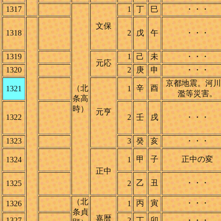
1317
1
丁
巳
・・・
文保
1318
2
戊
午
・・・
1319
1
己
未
・・・
元応
1320
2
庚
申
・・・
京都地震。河川
（北
辛
酉
1321
1
濫等災害。
条高
時）
元亨
1322
2
壬
戌
・・・
1323
3
癸
亥
・・・
甲
子
正中の変
1324
1
正中
乙
丑
・・・
1325
2
（北
丙
寅
・・・
1326
1
条貞
嘉暦
1327
2
丁
卯
・・・