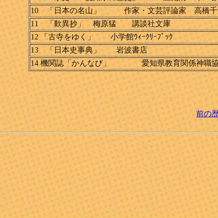
10 「日本の名山」 作家・文芸評論家 高橋千劔
11 「歎異抄」 梅原猛 講談社文庫
12 「古寺をゆく」 小学館ｳｨｰｸﾘｰﾌﾞｯｸ
13 「日本史事典」 岩波書店
14 機関誌「かんなび」 愛知県教育関係神職
前の