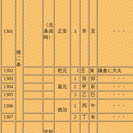
（北
条貞
正安
辛
丑
・・・
1301
3
時）
後
二
条
1302
乾元
1
壬
寅
鎌倉に大火
1303
1
癸
卯
・・・
1304
嘉元
2
甲
辰
・・・
1305
3
乙
巳
・・・
丙
午
・・・
1306
1
徳治
1307
2
丁
未
・・・
守邦