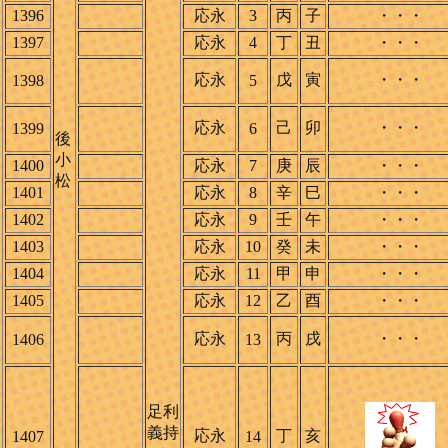
1396
応永
3
丙
子
・・・
1397
応永
4
丁
丑
・・・
応永
戊
寅
・・・
1398
5
応永
己
卯
・・・
1399
6
後
小
1400
応永
7
庚
辰
・・・
松
1401
応永
8
辛
巳
・・・
1402
応永
9
壬
午
・・・
1403
応永
10
癸
未
・・・
1404
応永
11
甲
申
・・・
1405
応永
12
乙
酉
・・・
応永
丙
戌
・・・
1406
13
足利
義持
応永
丁
亥
1407
14