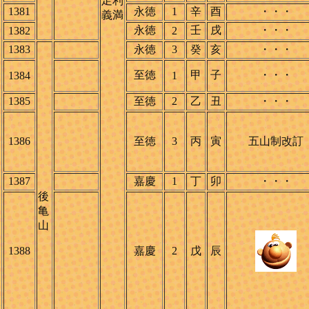
足利
1381
永徳
1
辛
酉
・・・
義満
永徳
壬
戌
・・・
1382
2
1383
永徳
3
癸
亥
・・・
至徳
甲
子
・・・
1384
1
1385
至徳
2
乙
丑
・・・
1386
至徳
3
丙
寅
五山制改訂
1387
嘉慶
1
丁
卯
・・・
後
亀
山
1388
嘉慶
2
戊
辰