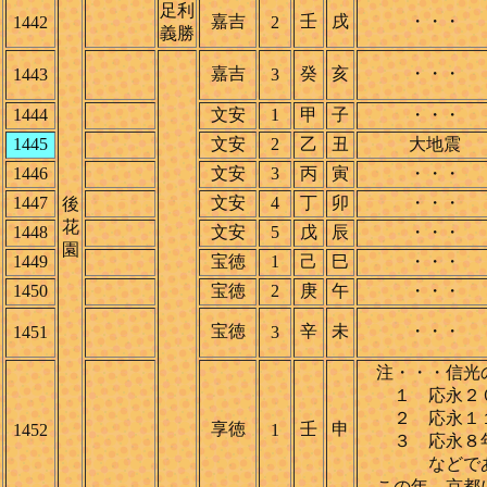
足利
嘉吉
壬
戌
・・・
1442
2
義勝
嘉吉
癸
亥
・・・
1443
3
1444
文安
1
甲
子
・・・
1445
文安
2
乙
丑
大地震
1446
文安
3
丙
寅
・・・
1447
文安
4
丁
卯
・・・
後
花
1448
文安
5
戊
辰
・・・
園
1449
宝徳
1
己
巳
・・・
1450
宝徳
2
庚
午
・・・
宝徳
辛
未
・・・
1451
3
注・・・信光の
１ 応永２０年(1
２ 応永１１年(1
享徳
壬
申
1452
1
３ 応永８年(14
などであるが
この年、京都