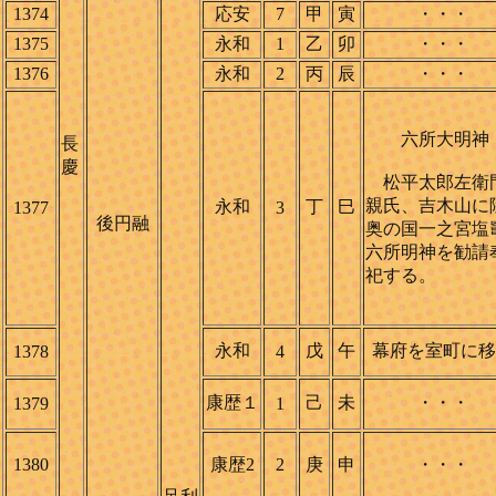
1374
応安
7
甲
寅
・・・
1375
永和
1
乙
卯
・・・
1376
永和
2
丙
辰
・・・
六所大明神
長
慶
松平太郎左衛
親氏、吉木山に
永和
丁
巳
1377
3
後円融
奥の国一之宮塩
六所明神を勧請
祀する。
永和
戊
午
幕府を室町に移
1378
4
康歴１
己
未
・・・
1379
1
1380
康歴2
2
庚
申
・・・