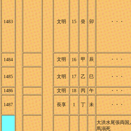
1483
文明
15
癸
卯
・・・
文明
甲
辰
・・・
1484
16
1485
文明
17
乙
巳
・・・
1486
文明
18
丙
午
・・・
1487
長享
1
丁
未
・・・
大洪水尾張両国
馬溺死