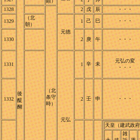
顕）
1328
2
戊
辰
・・・
（北
己
巳
・・・
1329
1
朝）
元徳
1330
2
庚
午
・・・
元弘の変
辛
未
1331
1
・・・
（北
後
条守
壬
申
・・・
1332
2
醍
時）
醐
元弘
天皇（建武政府
雑