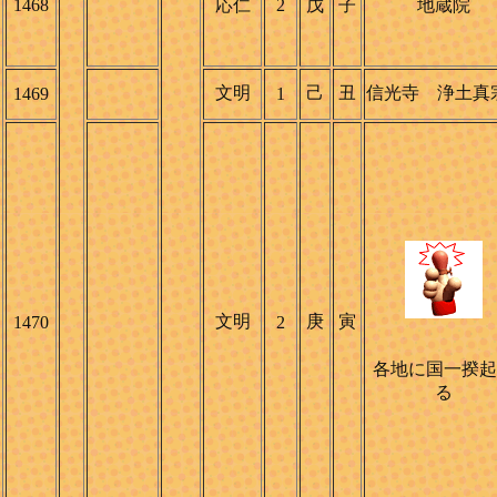
1468
応仁
2
戊
子
地蔵院
文明
己
丑
信光寺 浄土真
1469
1
文明
庚
寅
1470
2
各地に国一揆起
る