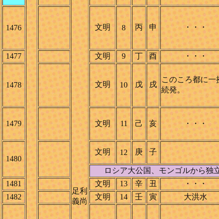
文明
丙
申
・・・
1476
8
1477
文明
9
丁
酉
・・・
このころ都に一
文明
戊
戌
1478
10
続発。
1479
文明
11
己
亥
・・・
文明
庚
子
12
1480
ロシア大公国、モンゴルから独
1481
文明
13
辛
丑
・・・
足利
1482
文明
14
壬
寅
大洪水
義尚