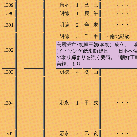
1389
康応
1
己
巳
・・・
1390
明徳
1
庚
午
・・・
明徳
辛
未
・・・
1391
2
明徳
3
壬
申
・南北朝統一
高麗滅亡･朝鮮王朝(李朝）成立。 
1392
(イ・ソンゲ)氏朝鮮建国。 日本へ
の取り締まりを強く要請。「朝鮮王
実録」より
1393
明徳
4
癸
酉
・・・
応永
甲
戌
・・・
1394
1
1395
応永
2
乙
亥
・・・