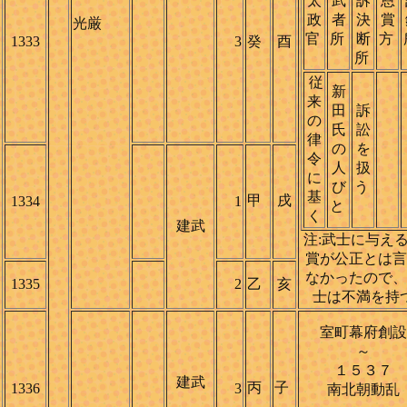
太
武
訴
恩
政
者
決
賞
光厳
官
所
断
方
1333
3
癸
酉
所
従
新
来
田
訴
の
氏
訟
律
の
を
令
人
扱
に
び
う
基
甲
戌
1334
1
と
く
建武
注:武士に与え
賞が公正とは言
なかったので、
1335
2
乙
亥
士は不満を持
室町幕府創設
～
１５３７
建武
丙
子
1336
3
南北朝動乱