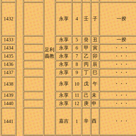
1432
永享
4
壬
子
一揆
1433
永享
5
癸
丑
一揆
1434
永享
6
甲
寅
・・・
足利
1435
義教
永享
7
乙
卯
・・・
1436
永享
8
丙
辰
・・・
1437
永享
9
丁
巳
・・・
永享
戊
午
・・・
1438
10
1439
永享
11
己
未
・・・
1440
永享
12
庚
申
・・・
嘉吉
辛
酉
・・・
1441
1