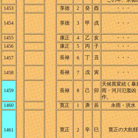
1453
享徳
2
癸
酉
・・・
1454
享徳
3
甲
戌
・・・
1455
康正
4
乙
亥
・・・
1456
康正
5
丙
子
・・・
長禄
丁
丑
・・・
1457
6
長禄
戊
寅
・・・
1458
7
天候異変続く暴
1459
長禄
8
己
卯
雨・河川氾濫凶
作。
1460
寛正
1
庚
辰
永雨・洪水
寛正
辛
巳
寛正の大飢饉
1461
2