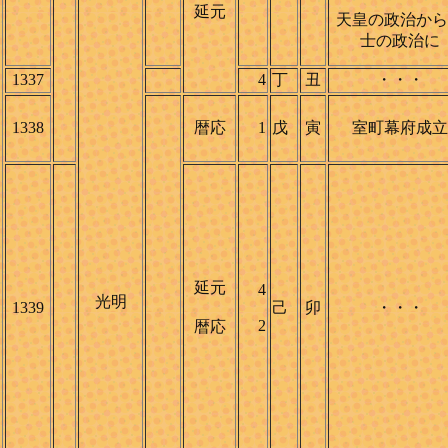
延元
天皇の政治から
士の政治に
1337
4
丁
丑
・・・
1338
暦応
1
戊
寅
室町幕府成立
延元
4
光明
1339
己
卯
・・・
2
暦応