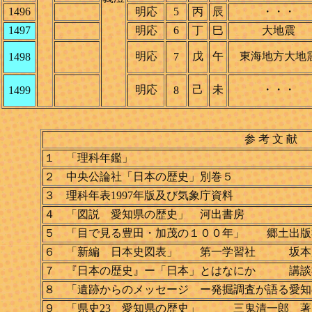
1496
明応
5
丙
辰
・・・
1497
明応
6
丁
巳
大地震
明応
戊
午
東海地方大地
1498
7
明応
己
未
・・・
1499
8
参 考 文 献
１ 「理科年鑑」
２ 中央公論社「日本の歴史」別巻５
３ 理科年表1997年版及び気象庁資料
４ 「図説 愛知県の歴史」 河出書房
５ 「目で見る豊田・加茂の１００年」 郷土出版社(
６ 「新編 日本史図表」 第一学習社 坂本
７ 『日本の歴史』ー「日本」とはなにか 講談
８ 「遺跡からのメッセージ ー発掘調査が語る愛
９ 「県史23 愛知県の歴史」 三鬼清一郎