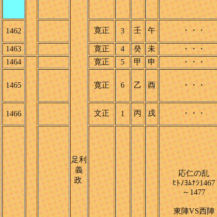
寛正
壬
午
・・・
1462
3
1463
寛正
4
癸
未
・・・
1464
寛正
5
甲
申
・・・
1465
寛正
6
乙
酉
・・・
文正
丙
戌
・・・
1466
1
足利
義
応仁の乱
政
ﾋﾄﾉﾖﾑﾅｼ1467
～1477
東陣VS西陣