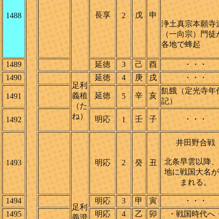
長享
戊
申
1488
2
浄土真宗本願寺
（一向宗）門徒
各地で蜂起
1489
延徳
3
己
酉
・・・
1490
延徳
4
庚
戌
・・・
足利
飢餓（定光寺年
義稙
延徳
辛
亥
1491
5
記）
（た
ね）
明応
壬
子
・・・
1492
1
井田野合戦
北条早雲以降、
1493
明応
2
癸
丑
地に戦国大名が
まれる。
1494
明応
3
甲
寅
・・・
足利
1495
明応
4
乙
卯
・戦国時代へ
義澄