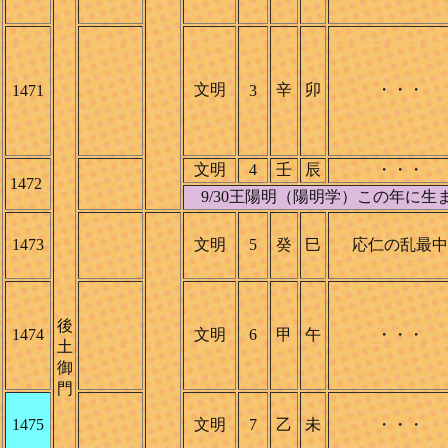
文明
辛
卯
・・・
1471
3
文明
4
壬
辰
・・・
1472
9/30王陽明（陽明学）この年に生
1473
文明
5
癸
巳
応仁の乱最中
後
1474
文明
6
甲
午
・・・
土
御
門
1475
文明
7
乙
未
・・・