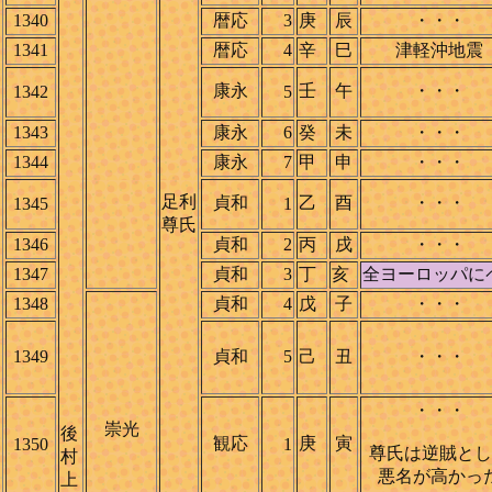
1340
暦応
3
庚
辰
・・・
1341
暦応
4
辛
巳
津軽沖地震
康永
壬
午
・・・
1342
5
1343
康永
6
癸
未
・・・
1344
康永
7
甲
申
・・・
足利
貞和
乙
酉
・・・
1345
1
尊氏
1346
貞和
2
丙
戌
・・・
1347
貞和
3
丁
亥
全ヨーロッパに
1348
貞和
4
戊
子
・・・
1349
貞和
5
己
丑
・・・
・・・
崇光
後
観応
庚
寅
1350
1
尊氏は逆賊とし
村
悪名が高かっ
上