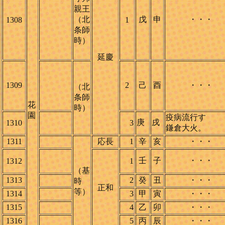
親王
（北
戊
申
・・・
1308
1
条師
時）
延慶
1309
2
己
酉
・・・
（北
条師
花
時）
園
疫病流行す
庚
戌
1310
3
鎌倉大火。
1311
応長
1
辛
亥
・・・
壬
子
・・・
1312
1
（基
1313
2
癸
丑
・・・
時
正和
等）
1314
3
甲
寅
・・・
1315
4
乙
卯
・・・
1316
5
丙
辰
・・・