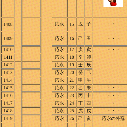
応永
戊
子
・・・
1408
15
1409
応永
16
己
丑
・・・
1410
応永
17
庚
寅
・・・
1411
応永
18
辛
卯
1412
応永
19
壬
辰
1413
応永
20
癸
巳
1414
応永
21
甲
午
1415
応永
22
乙
未
・・・
1416
応永
23
丙
申
・・・
1417
応永
24
丁
酉
・・・
1418
応永
25
戊
戌
・・・
1419
応永
26
己
亥
応永の外寇