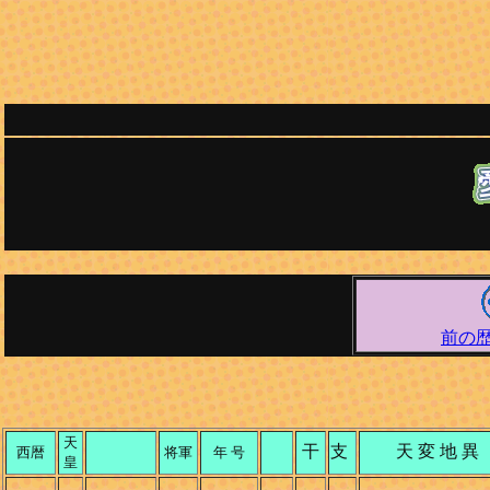
前の
天
干
支
天 変 地 異
西暦
将軍
年 号
皇