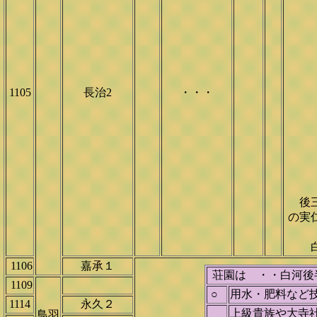
1105
長治2
・・・
後三
の実
白
1106
嘉承１
荘園は ・・白河後半
1109
○
用水・肥料など
1114
永久２
上級貴族や大寺
鳥羽