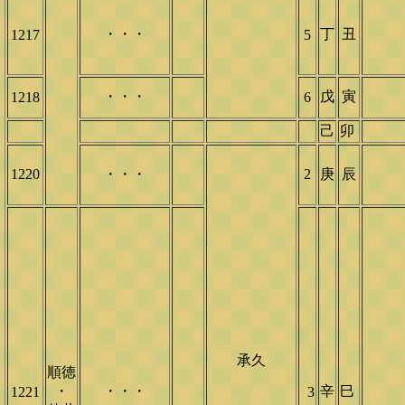
・・・
丁
丑
1217
5
・・・
戊
寅
1218
6
己
卯
1220
・・・
2
庚
辰
承久
順徳
・
・・・
辛
巳
1221
3