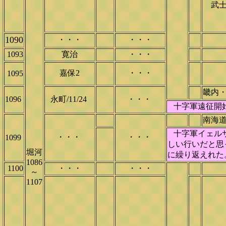
武士
1090
・・・
・・・
1093
寛治
・・・
嘉保2
・・・
1095
畿内・
1096
永町/11/24
・・・
十字軍遠征開始
南海道
十字軍イェルサ
・・・
・・・
1099
しい行いだと思
堀河
に繰り返えれた
1086
1100
・・・
・・・
～
1107