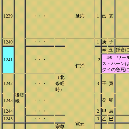
1239
・・・
延応
1
己
亥
1240
・・・
1
庚
子
辛
丑
鎌倉
4/9 ワ
・・・
1241
2
ス・ハーンは
仁治
タイの急死
（北
1242
・・・
条経
3
壬
寅
時）
後嵯
・・・
癸
卯
1243
1
峨
1244
・・・
2
甲
辰
1245
・・・
3
乙
巳
寛元
宗尊