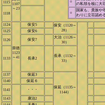
○
1115
の私領を核に大
1107
～23
国家も、貴族や
○
1118
わりに立荘認め
1124
保安5
保安（1120～
28）
1125
保安6
大治（1126～
保安7
1126
30）
崇徳
1123
長承（1132～
～41
1133
長承2
33）
1137
保延3
1140
保延６
保延（1135～
・・・
1141
1144）
1143
康治2
1144
天養1