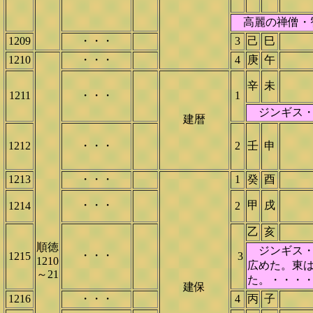
高麗の禅僧・
1209
・・・
3
己
巳
1210
・・・
4
庚
午
辛
未
1211
・・・
1
ジンギス・
建暦
1212
・・・
2
壬
申
1213
・・・
1
癸
酉
・・・
甲
戌
1214
2
乙
亥
順徳
ジンギス・
・・・
1215
3
1210
広めた。東
～21
た。・・・
建保
1216
・・・
4
丙
子