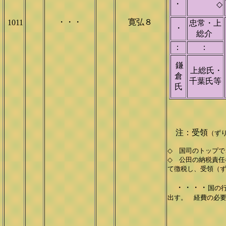
・
◇
・・・
寛弘８
1011
忠常・上
・
総介
：
：
鎌
上総氏・
倉
千葉氏等
氏
注：受領
（ず
◇ 国司のトップで
◇ 公田の納税責任
て徴税し、受領（
・・・・
国の
出す。 経費の必