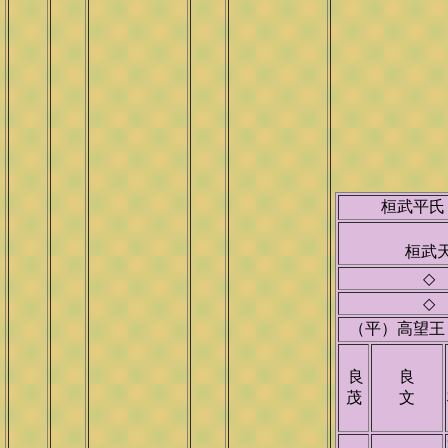
桓武平
桓武
◇
◇
（平）高望
良
良
茂
文