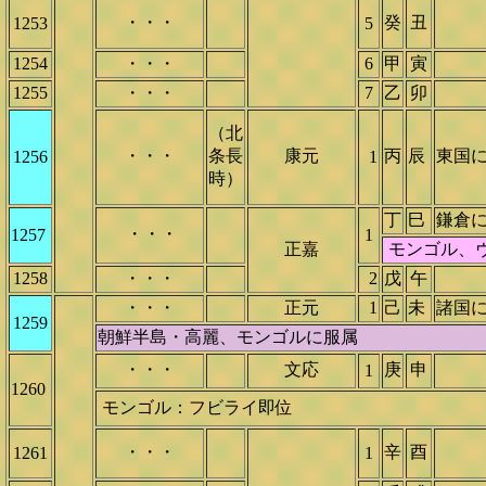
・・・
癸
丑
1253
5
1254
・・・
6
甲
寅
1255
・・・
7
乙
卯
（北
・・・
条長
康元
丙
辰
東国
1256
1
時）
丁
巳
鎌倉
・・・
1257
1
正嘉
モンゴル、
1258
・・・
2
戊
午
・・・
正元
1
己
未
諸国
1259
朝鮮半島・高麗、モンゴルに服属
・・・
文応
庚
申
1
1260
モンゴル：フビライ即位
・・・
辛
酉
1261
1