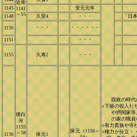
近衛
1145
安元元年
1141
～55
1148
久安4
・・・
「日
・・・
・・・・・・
1150
・・・
1151
1155
久寿2
・・・
院政の時代
○下級の役人た
や摂関家等
後白
の家の職員な
河
○有力貴族や寺
1155
保元（1156～
○権力が分立・
～58
1156
保元1