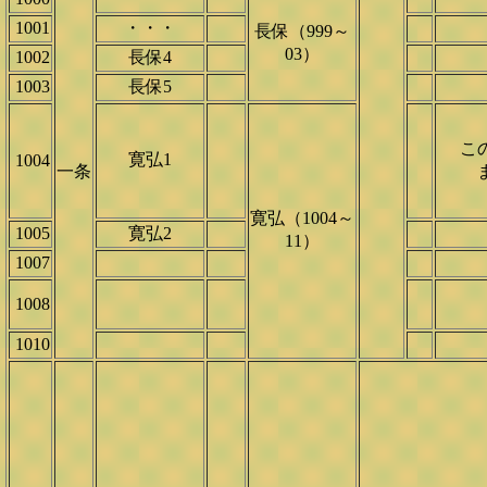
1001
・・・
長保（999～
03）
1002
長保4
1003
長保5
この
寛弘1
1004
一条
寛弘（1004～
1005
寛弘2
11）
1007
1008
1010