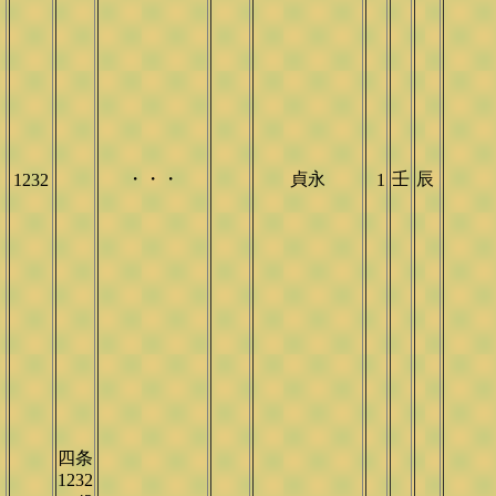
・・・
貞永
壬
辰
1232
1
四条
1232