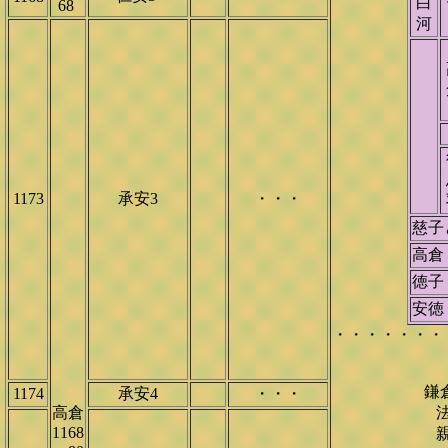
白
68
河
1173
承安3
・・・
慈
高倉
徳子
安徳
・・・・・・・
鎌
1174
承安4
・・・
高倉
法
1168
親