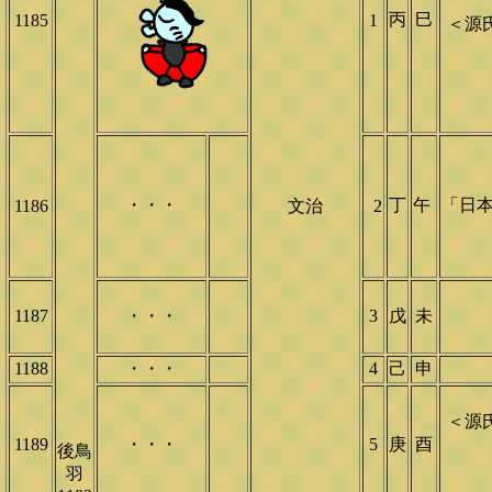
丙
巳
1185
1
＜源
・・・
丁
午
「日
1186
文治
2
1187
・・・
3
戊
未
1188
・・・
4
己
申
＜源
1189
・・・
5
庚
酉
後鳥
羽