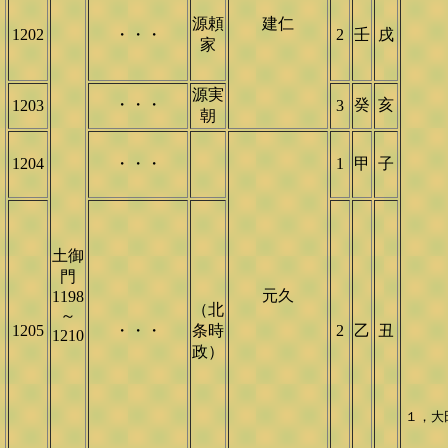
源頼
建仁
1202
・・・
2
壬
戌
家
源実
・・・
癸
亥
1203
3
朝
1204
・・・
1
甲
子
土御
門
元久
1198
（北
～
1205
・・・
条時
2
乙
丑
1210
政）
１，大