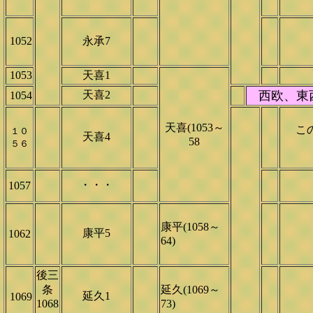
1052
永承7
1053
天喜1
天喜2
西欧、東
1054
天喜(1053～
この
１０
天喜4
58
５６
・・・
1057
康平(1058～
康平5
1062
64)
後三
条
延久(1069～
延久1
1069
1068
73)