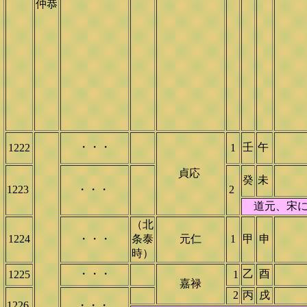
仲恭
・・・
壬
午
1222
1
貞応
癸
未
1223
・・・
2
道元、宋にに
（北
1224
・・・
条泰
元仁
1
甲
申
時）
・・・
乙
酉
1225
1
嘉禄
2
丙
戌
1226
・・・