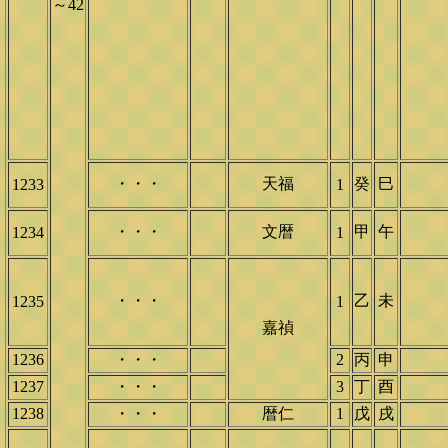
～42
・・・
天福
癸
巳
1233
1
・・・
文暦
甲
午
1234
1
・・・
乙
未
1235
1
嘉禎
1236
・・・
2
丙
申
1237
・・・
3
丁
酉
1238
・・・
暦仁
1
戊
戌