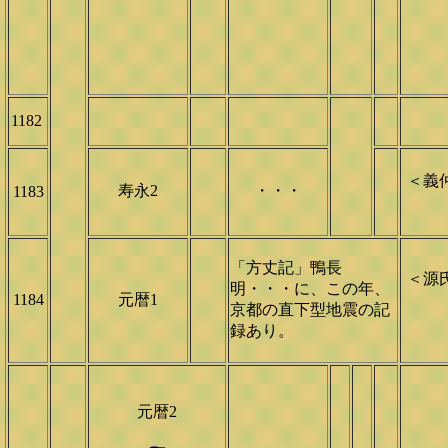
1182
＜義
寿永2
・・・
1183
「方丈記」鴨長
＜源
明・・・に、この年、
1184
元暦1
京都の直下型地震の記
録あり。
元暦2