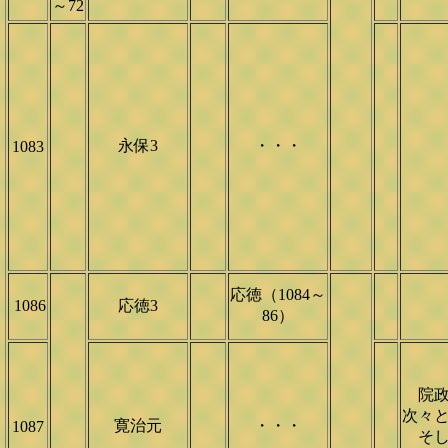
～72
永保3
・・・
1083
応徳（1084～
1086
応徳3
86）
院政
次々
寛治元
・・・
1087
そし