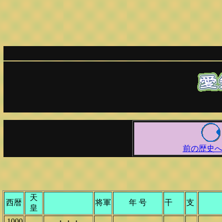
前の歴史
天
西暦
将軍
年 号
干
支
皇
1000
・・・