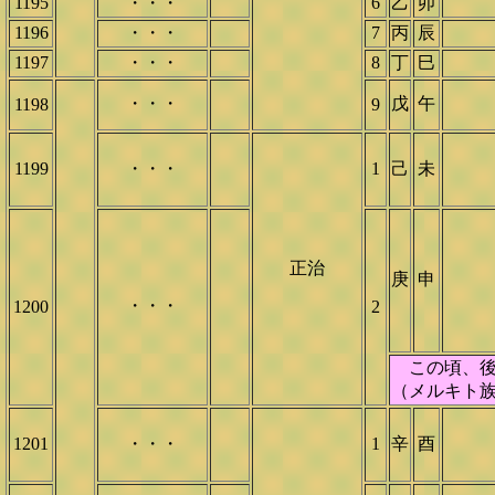
1195
・・・
6
乙
卯
1196
・・・
7
丙
辰
1197
・・・
8
丁
巳
・・・
戊
午
1198
9
1199
・・・
1
己
未
正治
庚
申
・・・
1200
2
この頃、後
（メルキト
1201
・・・
1
辛
酉