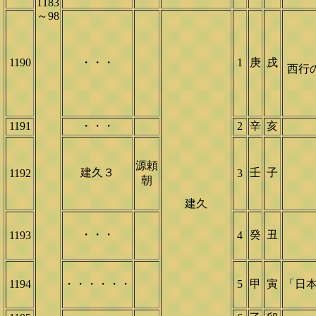
1183
～98
1190
・・・
1
庚
戌
西行
1191
・・・
2
辛
亥
源頼
建久３
壬
子
1192
3
朝
建久
・・・
癸
丑
1193
4
1194
・・・・・・
5
甲
寅
「日