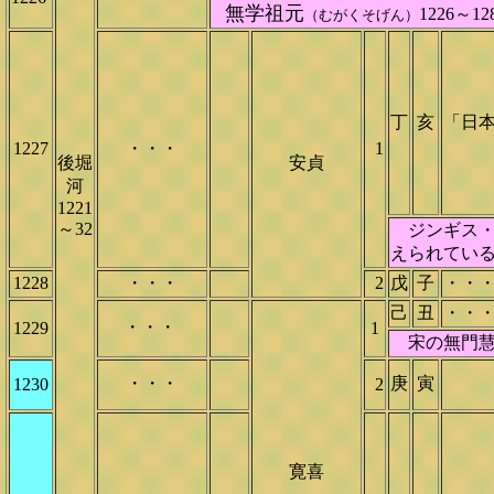
無学祖元
1226～
（むがくそげん）
丁
亥
「日
1227
・・・
1
後堀
安貞
河
1221
～32
ジンギス・
えられてい
1228
・・・
2
戊
子
・・
己
丑
・・
・・・
1229
1
宋の無門慧開
・・・
庚
寅
1230
2
寛喜