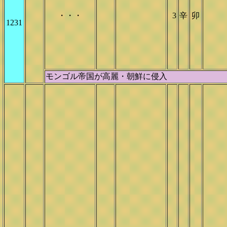
・・・
3
辛
卯
1231
モンゴル帝国が高麗・朝鮮に侵入