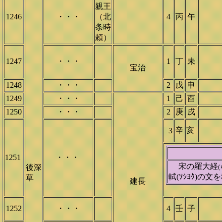
親王
1246
・・・
（北
4
丙
午
条時
頼）
1247
・・・
1
丁
未
宝治
1248
・・・
2
戊
申
1249
・・・
1
己
酉
1250
・・・
2
庚
戌
辛
亥
3
1251
・・・
宋の羅大経
後深
軾(ｿｼﾖｸ)の
草
建長
1252
・・・
4
壬
子