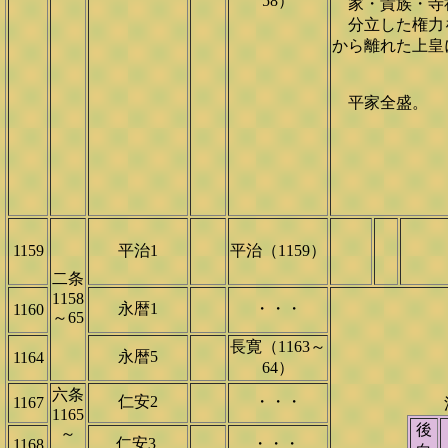
58）
家・貴族・寺
分立した権力
から離れた上皇
平家全盛。
1159
平治1
平治（1159）
二条
1158
永暦1
・・・
1160
～65
長寛（1163～
永暦5
1164
64）
六条
仁安2
・・・
1167
1165
後
～
仁安3
・・・
1168