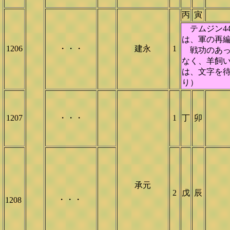
丙
寅
テムジン44
は、軍の再
1206
・・・
建永
1
戦功のあっ
なく、羊飼
は、文字を
り）
1207
・・・
1
丁
卯
承元
2
戊
辰
・・・
1208