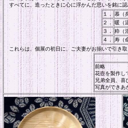
すべてに、造ったときに心に浮かんだ思いを銘に認
１．
慕（
２．
暖（
３．
粋（
４．
寿（
これらは、個展の初日に、ご夫妻がお揃いで引き取
前略
花壺を製作し
兄弟全員、喜
写真ができあ