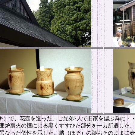
ノキ）で、花壺を造った。ご兄弟7人で旧家を偲ぶ為に・
囲炉裏火の煙による黒くすすびた部分を一カ所遺した。
異なった個性を示した。臍（ほぞ）の跡もそのままに壺