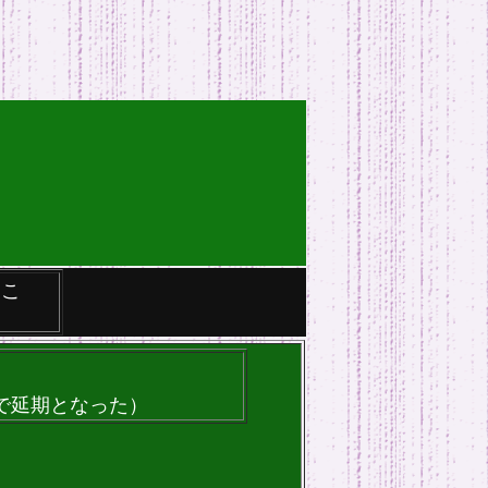
うこ
31日
まで延期となった）