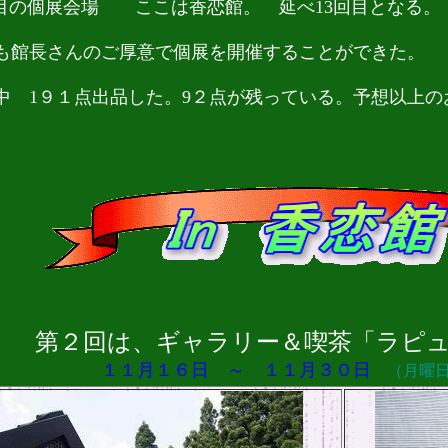
目の個展会場 ここは香恋館。 延べ13回目となる。
館長さんのご厚意で個展を開催することができた。
 1９１点出品した。9２点が残っている。予想以上の
（8月９日
回は、ギャラリー＆喫茶「ラピュタ
月１６日 ～ １１月３０日
（月曜日