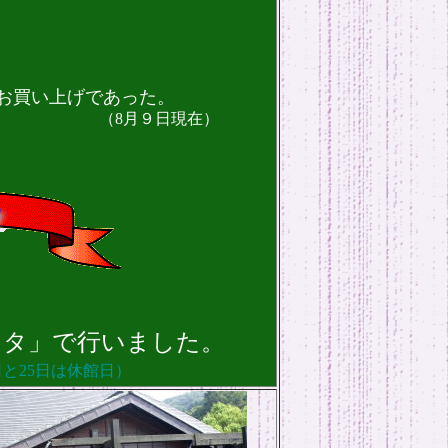
お買い上げであった。
現在）
」で行いました。
と25日は休館日）