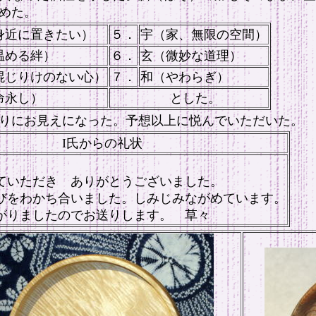
めた。
身近に置きたい）
５．
宇（家、無限の空間）
温める絆）
６．
玄（微妙な道理）
混じりけのない心）
７．
和（やわらぎ）
命永し）
とした。
りにお見えになった。予想以上に悦んでいただいた。 
I氏からの礼状
ていただき ありがとうございました。
びをわかち合いました。しみじみながめています。
がりましたのでお送りします。 草々