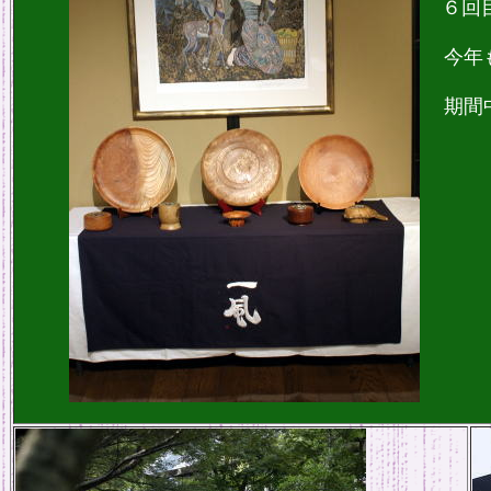
６回
今年も
期間中
第２
１１