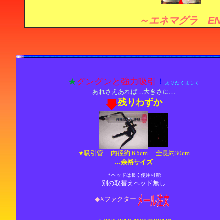
～エネマグラ E
★
グングンと強力吸引
！
よりたくましく
あれさえあれば…大きさに…
残りわずか
★吸引管 内径約 6.5cm 全長約30cm
…余裕サイズ
＊ヘッドは長く使用可能
別の取替えヘッド無し
◆Xファクター