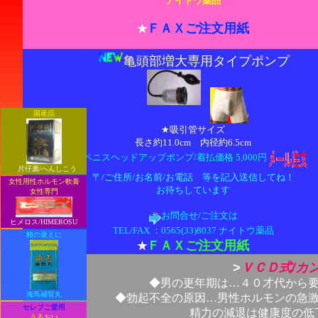
ナイトウ薬品
ＦＡＸご注文用紙
★
亀頭部増大専用タイプポンプ
国産品
★吸引管サイズ
長さ約11.0cm 内径約6.5cm
◆
ペニスヘッドアップポンプ/着払価格 5,000円
片仔廣/へんしこう
〒/ご住所/お名前/お電話 等を記入送信してね！
女性用性ホルモン軟膏
お待ちしています
女性専門
お問合せ/ご注文は
ヒメロス/HIMEROSU
TEL/FAX ：0565(33)8037 ナイトウ薬品
精の衰えに
ＦＡＸご注文用紙
★
>
ＶＣＤ式/カ
◆男の更年期は…４０才代から
海馬補腎丸
◆勃起不全の原因…男性ホルモンの急
セレブご愛用
精力の減退は健康度の低下
うるおい