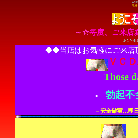
Ener
最終
～☆
毎度、ご来店
あなた様
◆◆当店はお気軽にご来
ＶＣＤ
Those d
勃起不
>
－安全確実…即日