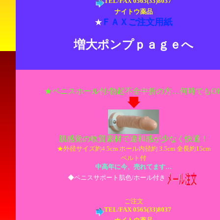
TEL/FAX 0565(33)8037
ナイトウ薬品
ＦＡＸご注文用紙
★
増大ポンプｐａｇｅへ
★ペニスホール付/勃起不全中折の方…何時でもO
肌感覚の軟質素材で違和感が少なく快適！
★外径サイズ約4.5cm ホール内径約 3.5cm 全長約15cm
ベルト付
中高年に今、売れてます…
◆ペニスサポート肌色/ホール付き
ご注文
TEL/FAX 0565(33)8037