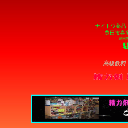
ナイトウ薬品 電話
豊田市喜多
豊田
高級飲料