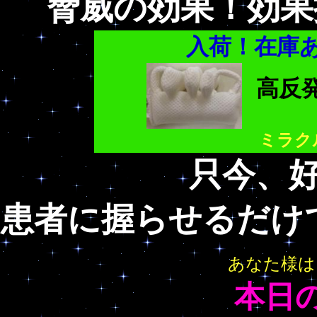
脅威の効果！効果
入荷！在庫
高反
ミラク
只今、好
患者に握らせるだけ
あなた様は
本日