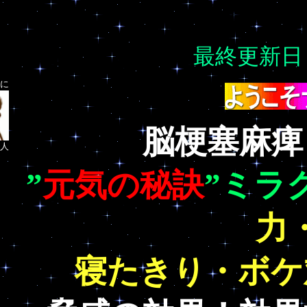
NAITONET Direct
ミラクルグリップ/販売店/脳梗塞
最終更新日：2
に
脳梗塞麻痺
人
”
元気の秘訣
”ミラ
力
寝たきり・ボケ