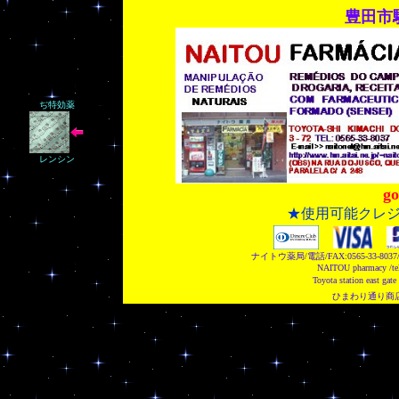
豊田市
ぢ特効薬
レンシン
g
★使用可能クレ
ナイトウ薬局/電話/FAX:0565-33-
NAITOU pharmacy /tel
Toyota station east gate
ひまわり通り商店街/Sun