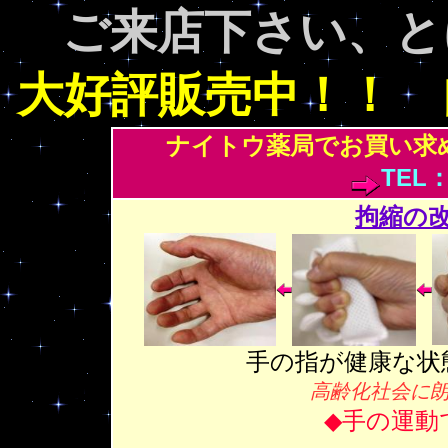
ご来店下さい、と
大好評販売中！！ 
ナイトウ薬局でお買い求
TEL：
拘縮の
手の指が健康な状
高齢化社会に
◆手の運