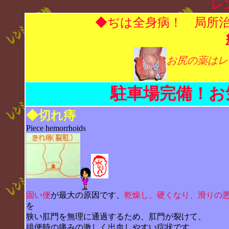
レ
◆ぢは全身病！ 局所
お尻の薬はレ
駐車場完備！お
◆切れ痔
Piece hemorrhoids
固い便
が最大の原因です、
乾燥し、硬くなり、滑りの
を
狭い肛門を無理に通過するため、肛門が裂けて、
排便時の痛みの激しく出血しやすい症状です。