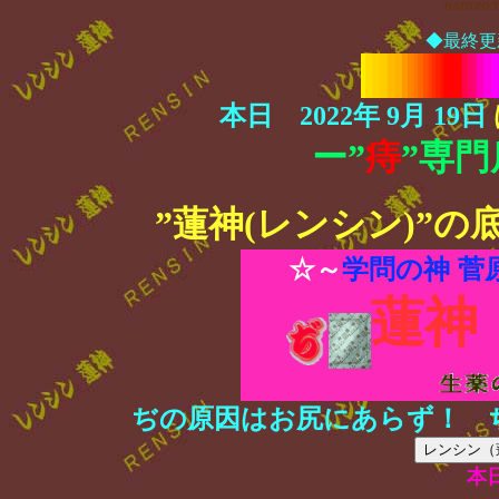
/NAITONET D
◆最終更新日 
本日 2022年 9月 19日
ー”
痔
”専
”蓮神(レンシン)”の
☆～
学問の神 菅
蓮神
ぢの原因はお尻にあらず！ 
レンシン（
本