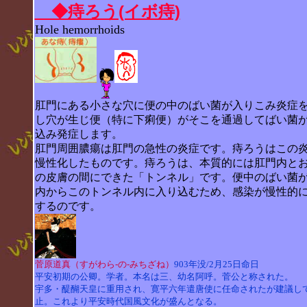
◆痔ろう(イボ痔)
Hole hemorrhoids
肛門にある小さな穴に便の中のばい菌が入りこみ炎症
し穴が生じ便（特に下痢便）がそこを通過してばい菌
込み発症します。
肛門周囲膿瘍は肛門の急性の炎症です。痔ろうはこの
慢性化したものです。痔ろうは、本質的には肛門内と
の皮膚の間にできた「トンネル」です。便中のばい菌
内からこのトンネル内に入り込むため、感染が慢性的
するのです。
菅原道真
（すがわら‐の‐みちざね）
903年没/2月25日命日
平安初期の公卿。学者。本名は三、幼名阿呼。菅公と称された。
宇多・醍醐天皇に重用され、寛平六年遣唐使に任命されたが建議し
止。これより平安時代国風文化が盛んとなる。