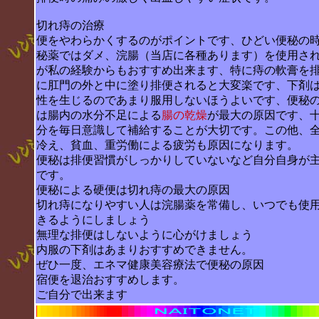
切れ痔の治療
便をやわらかくするのがポイントです、ひどい便秘の
秘薬ではダメ、浣腸（当店に各種あります）を使用さ
が私の経験からもおすすめ出来ます、特に痔の軟膏を
に肛門の外と中に塗り排便されると大変楽です、下剤
性を生じるのであまり服用しないほうよいです、便秘
は腸内の水分不足による
腸の乾燥
が最大の原因です、
分を毎日意識して補給することが大切です。この他、
冷え、貧血、重労働による疲労も原因になります。
便秘は排便習慣がしっかりしていないなど自分自身が
です。
便秘による硬便は切れ痔の最大の原因
切れ痔になりやすい人は浣腸薬を常備し、いつでも使
きるようにしましょう
無理な排便はしないように心がけましょう
内服の下剤はあまりおすすめできません。
ぜひ一度、エネマ健康美容療法で便秘の原因
宿便を退治おすすめします。
ご自分で出来ます