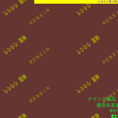
ひまわり通り商店街/Sun
ナイトウ薬品 電話
豊田市喜多
豊田
駐