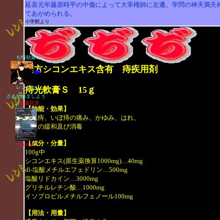
延喜元年藤原時平の中傷によって大宰権帥に左遷。学問の神天満天
てあがめられる。
小学館より
ぢ特効薬
漢方シコンエキス含有 痔疾用剤
レンシン
痔光軟膏Ｓ 15ｇ
さあ始めましよう
早漏対策
【効能・効果】
切れ痔、いぼ痔の痛み、かゆみ、はれ、
出血の緩和及び消毒
TONOS
【成分・分量】
100g中
シコンエキス(原生薬換算1000mg)…40mg
dl-塩酸メチルエフェドリン…500mg
塩酸リドカイン…3000mg
グリチルレチン酸…1000mg
イソプロピルメチルフェノール100mg
【用法・用量】