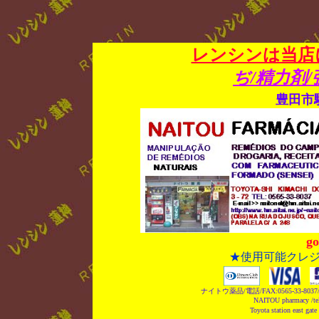
レンシンは当店
ぢ/精力剤
豊田市
g
★使用可能クレ
ナイトウ薬品/電話/FAX:0565-33-
NAITOU pharmacy /tel
Toyota station east gate