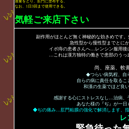
適量をとり、肛門に塗布する、
なお、1日3回まで使用できる。
気軽ご来店下さい
副作用がほとんど無く神秘的な効きめです。
急性型から慢性型までとに
イボ痔の患者さんへ…レンシン服用後
…これは漢方独特の働きで患部のうっ
尚、座薬、軟
◆
つらい病気程、自
自らの病に責任を取るこ
和漢の生薬でほど良
感謝する心にストレスなし…治病、
あなた様の『ぢ』が一日
◆ぢの痛み…肛門粘膜の強化で解消します、
レ
緊急待った