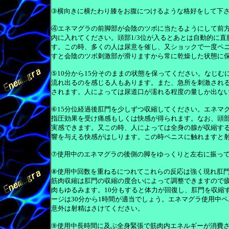
③横向きに横たわり膝をお腹につけるような格好をして下
④エネマグラの前脚部が会陰のツボに当たるようにして前
内に入れてください。頭部1/3位が入るとあとは自動的に
す。この時、多くの人は尿意を催し、又ショックで一度ペ
すと会陰のツボ刺激部が滑りますから常に乾燥した状態に
⑤10分から15分そのままの状態を保ってください。なじ
流れ出るのを感じる人もあります。また、急所を刺激され
されます。人によっては尿道口が濡れる程度の量しか出な
⑥15分位経過後肛門を少しずつ収縮してください。エネマ
指圧効果を受け痛感もしくは快感が得られます。なお、頭
実感できます。又この時、人によっては全身の腺が収縮す
響を与える快感がはしります。この時ペニスに触れますと
⑦使用中のエネマグラの後側の脚をゆっくりと左右に振っ
⑧使用中回数を重ねるにつれてこれらの反応は強く現れ肛
筋肉収縮は肛門の収縮の度合いによって調整できますので
肉もゆるみます。10分もすると体力が回復し、肛門を収縮
ージは30分から1時間が適当でしょう。エネマグラ使用中
意外は射精はさけてください。
⑨使用中長時間に及ぶ全身緊張で筋肉内エネルギーが消費さ