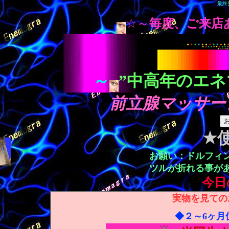
最終更
☆～
毎度、ご来店
～
”中高年のエネ
前立腺マッサー
★
お願い：ドルフィ
ツルが折れる事が
今日
実物を見ての
◆２～6ヶ月