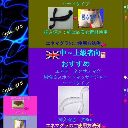
ハードタイプ
◆
Ｔ
挿入深さ：約8cm/安心素材使用
エネマグラのご使用方法例
中～上級者向
おすすめ
エネマ ネクサスマグ
男性Ｇスポットマッサージャー
◆
ハードタイプ
◆
生理不順専門薬
Ｔ
◆
メスコン
勃起力回復に
挿入深さ：約8cm
エネマグラのご使用方法例
おすすめ