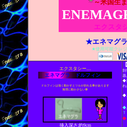
～米国生
ENEMAG
エクスタ
★エネマグラって
★使用可能クレ
エクスタシー…
剖
エネマグラ ドルフィン
器
◆
れ
ドルフィンは強く動かすとツルが折れる事があります
無理に動かさない事
◆
◆
Ｔ
◆
挿入深さ:約9cm