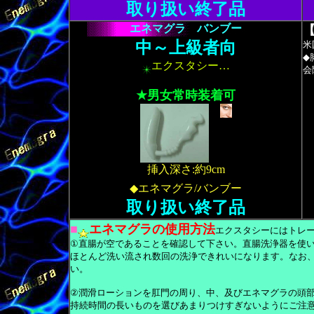
取り扱い終了品
エネマグラ バンブー
中～上級者向
米
◆
エクスタシー…
会
★男女常時装着可
挿入深さ:約9cm
◆エネマグラ/バンブー
取り扱い終了品
■
エネマグラの使用方法
エクスタシーにはトレ
①直腸が空であることを確認して下さい。直腸洗浄器を使
ほとんど洗い流され数回の洗浄できれいになります。なお
い。
②潤滑ローションを肛門の周り、中、及びエネマグラの頭
持続時間の長いものを選びあまりつけすぎないようにご注