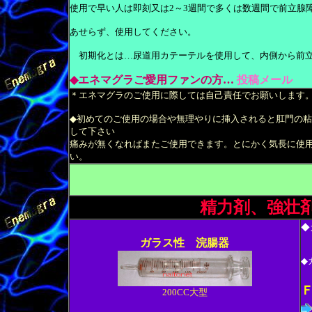
使用で早い人は即刻又は2～3週間で多くは数週間で前立腺
あせらず、使用してください。
初期化とは…尿道用カテーテルを使用して、内側から前立
◆エネマグラご愛用ファンの方…
投稿メール
＊エネマグラのご使用に際しては自己責任でお願いします
◆初めてのご使用の場合や無理やりに挿入されると肛門の
して下さい
痛みが無くなればまたご使用できます。とにかく気長に使
い。
精力剤、強壮
◆
ガラス性 浣腸器
◆
200CC大型