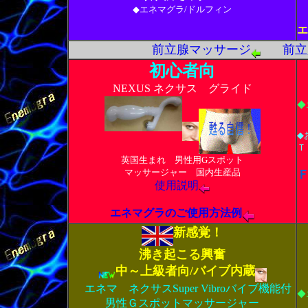
◆エネマグラ/ドルフィン
エ
前立腺マッサージ
前立
初心者向
NEXUS ネクサス グライド
◆
◆
Ｔ
英国生まれ 男性用Gスポット
マッサージャー 国内生産品
使用説明
エネマグラのご使用方法例
新感覚！
沸き起こる興奮
中～上級者向/バイブ内蔵
エネマ ネクサスSuper Vibroバイブ機能付
◆
男性Ｇスポットマッサージャー