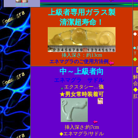
上級者専用ガラス製
清潔超寿命！
◆
◆
Ｔ
挿入深さ：約13cm
◆
エネマグラのご使用方法例
中～上級者向
解
エネマグラ
サドル
会
エクスタシー…
強
◆
★男女常時装着可
肛
挿入深さ:約7cm
◆エネマグラ/サドル