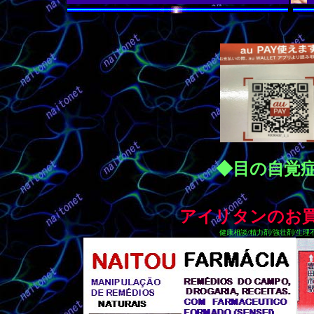
◆目の自覚
アイリタンのお
健康相談/精力剤/強壮剤/生