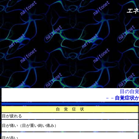
エ
目の自
－－
自覚症状
自 覚 症 状
目が疲れる
目が痛い（目が重い鈍い痛み）
目が赤い