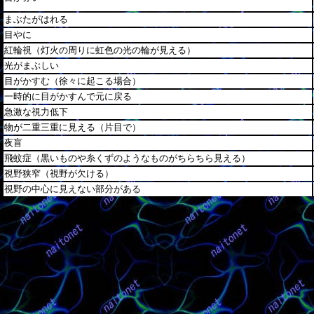
まぶたがはれる
目やに
紅輪視（灯火の周りに虹色の光の輪が見える）
光がまぶしい
目がかすむ（徐々に起こる場合）
一時的に目がかすんで元に戻る
急激な視力低下
物が二重三重に見える（片目で）
夜盲
飛蚊症（黒いものや糸くずのようなものがちらちら見える）
視野狭窄（視野が欠ける）
視野の中心に見えない部分がある