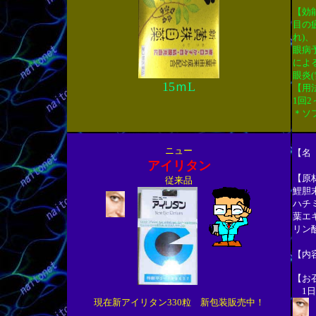
【効
目の
れ)、
眼病
によ
眼炎
15ｍL
【用
1回
＊ソ
ニュー
【名
アイリタン
【原
従来品
鯉胆
ハチ
葉エ
リン
【内容
【お
1日
現在新アイリタン330粒 新包装販売中！