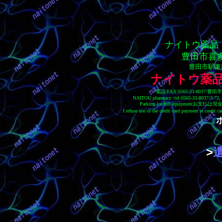
ナイトウ薬品 電話
豊田市喜多
豊田市駅東
ナイトウ薬
電話/FAX:0565-33-803
NAITOU pharmacy /tel:0565-33-8037/3-72, Ki
Parking lot full equip
I refuse use of the credit card payment is c
>