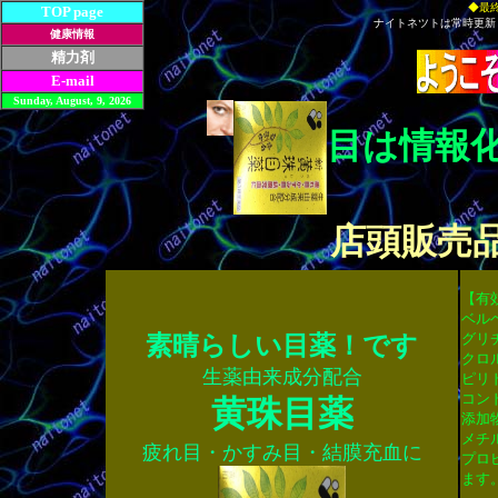
◆最終更
TOP page
ナイトネツトは常時更新 NAITON
健康情報
精力剤
E-mail
Sunday, August, 9, 2026
目は情報
店頭販売
【有
ベル
グリ
素晴らしい目薬！です
クロ
生薬由来成分配合
ピリ
コン
黄珠目薬
添加
メチ
疲れ目・かすみ目・結膜充血に
プロ
ます