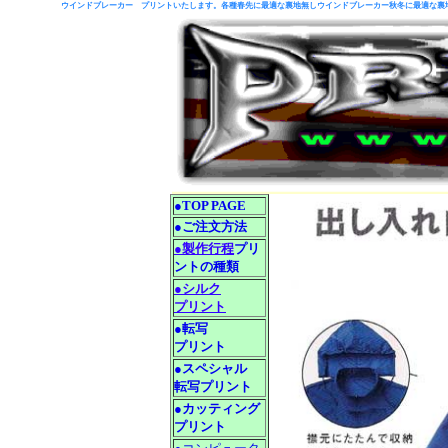
ウインドブレーカー プリントいたします。各種春先に最適な裏地無しウインドブレーカー秋冬に最適な裏
●
TOP PAGE
●ご注文方法
●製作行程
プリ
ント
の種類
●
シルク
プリント
●
転写
プリント
●
スペシャル
転写プリント
●
カッティング
プリント