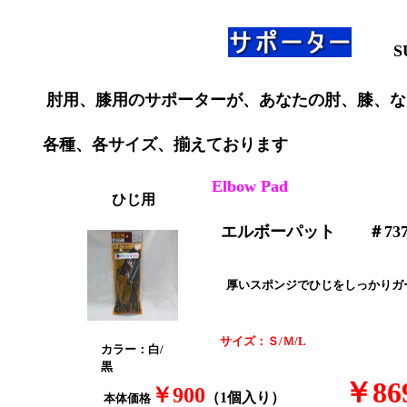
S
肘用、膝用のサポーターが、あなたの肘、膝、な
各種、各サイズ、揃えております
Elbow Pad
ひじ用
エルボーパット ＃73
厚いスポンジでひじをしっかりガ
サイズ：Ｓ/Ｍ/L
カラー：白/
黒
￥86
￥900
（1個入り）
本体価格