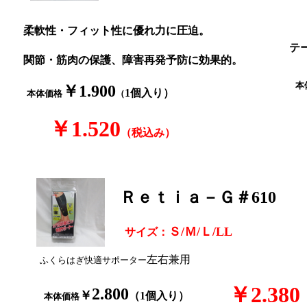
柔軟性・フィット性に優れ力に圧迫。
テ
関節・筋肉の保護、障害再発予防に効果的。
本
￥1.900
1個入り）
本体価格
（
￥1.520
（税込み）
Ｒｅｔｉａ－Ｇ＃610
Ｓ/Ｍ/Ｌ/LL
サイズ：
左右兼用
ふくらはぎ快適サポーター
￥2.380
2.800
￥
（1個入り）
本体価格