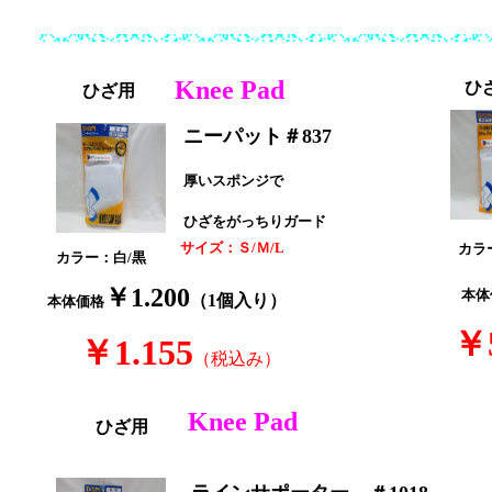
Knee Pad
ひ
ひざ用
ニーパット＃837
厚いスポンジで
ひざをがっちりガード
サイズ：Ｓ/Ｍ/L
カラ
カラー：白/黒
￥1.200
本体
（1個入り）
本体価格
￥
￥1.155
（税込み）
Knee Pad
ひざ用