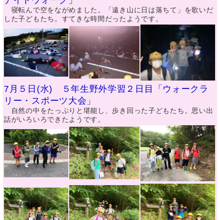
ナイトウォーク」
寝転んで空をながめました。「遠き山に日は落ちて」を歌いだ
した子どもたち。すてきな時間だったようです。
7月５日(水) ５年生野外学習２日目「ウォークラ
リー・スポーツ大会」
自然の中をたっぷりと堪能し、歩き回った子どもたち。思い出
話がいろいろできたようです。