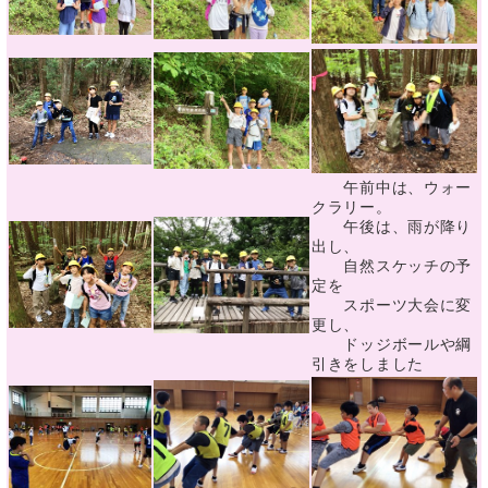
午前中は、ウォー
クラリー。
午後は、雨が降り
出し、
自然スケッチの予
定を
スポーツ大会に変
更し、
ドッジボールや綱
引きをしました