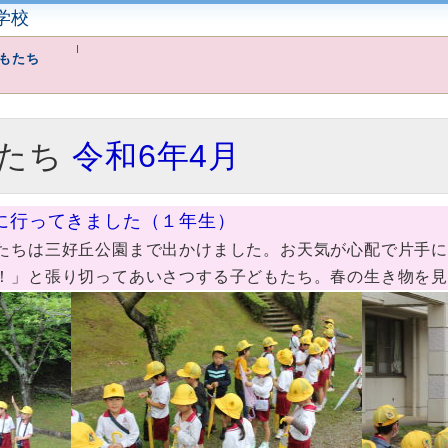
学校
もたち
たち
令和6年4月
園に行ってきました（１年生）
ちは三好丘公園まで出かけました。お天気が心配で片手に
！」と張り切ってあいさつする子どもたち。春の生き物を