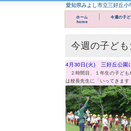
愛知県みよし市立三好丘小
ホーム
今週の子ど
home
今週の子ども
4月30日(火) 三好丘公
２時間目、１年生の子どもた
は校長先生に「いってきます