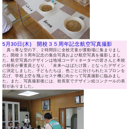
5月30日(木) 開校３５周年記念航空写真撮影
真っ青な空の下、２時間目に全校児童が運動場に集まりまし
た。開校３５周年記念の集合写真および航空写真を撮影しまし
た。航空写真のデザインは地域コーディネーターの皆さんと本校
の校長が審査員となり、「未来へはばたけ賞」となったデザイン
に決定しました。子どもたちは、色ごとに分けられたエプロンを
広げ、学校上空を飛ぶセスナ機に向かって写真撮影に臨みまし
た。また、写真撮影後には、校長室でデザイン絵コンクールの表
彰がありました。