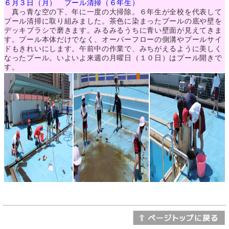
６月３日（月） プール清掃（６年生）
真っ青な空の下、年に一度の大掃除。６年生が全校を代表して
プール清掃に取り組みました。茶色に染まったプールの底や壁を
デッキブラシで磨きます。みるみるうちに青い壁面が見えてきま
す。プール本体だけでなく、オーバーフローの側溝やプールサイ
ドもきれいにします。午前中の作業で、みちがえるように美しく
なったプール。いよいよ来週の月曜日（１０日）はプール開きで
す。