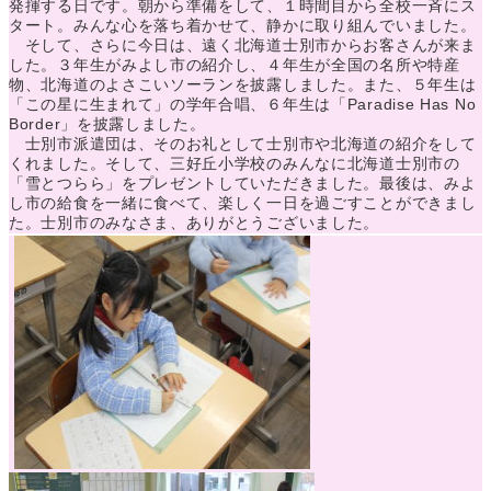
発揮する日です。朝から準備をして、１時間目から全校一斉にス
タート。みんな心を落ち着かせて、静かに取り組んでいました。
そして、さらに今日は、遠く北海道士別市からお客さんが来ま
した。３年生がみよし市の紹介し、４年生が全国の名所や特産
物、北海道のよさこいソーランを披露しました。また、５年生は
「この星に生まれて」の学年合唱、６年生は「Paradise Has No
Border」を披露しました。
士別市派遣団は、そのお礼として士別市や北海道の紹介をして
くれました。そして、三好丘小学校のみんなに北海道士別市の
「雪とつらら」をプレゼントしていただきました。最後は、みよ
し市の給食を一緒に食べて、楽しく一日を過ごすことができまし
た。士別市のみなさま、ありがとうございました。