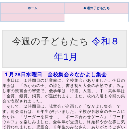
ホーム
今週の子どもたち
今週の子どもたち
令和８
年1月
１月28日水曜日 全校集会＆なかよし集会
本日は、１時間目の始業前に、全校集会がありました。今日の
集会は、「みかわの子」の詩と、書き初め大会の表彰です。みよ
し市の競書会の審査で、低学年は「特選、入選」、中・高学年は
「金賞、銀賞、銅賞」が選ばれます。また、校内入選も今回の集
会で表彰されました。
そして、２時間目は、児童会が企画した「なかよし集会」で
す。司会進行は、６年生が行いました。全校が各教室のチームに
分かれ、「リーダーを探せ！」「ポーズ合わせゲーム」「ワード
ウルフ」を楽しみました。全学年が交流し、終始和やかな雰囲気
で行われました。児童会、６年生のみなさん、ありがとうござい