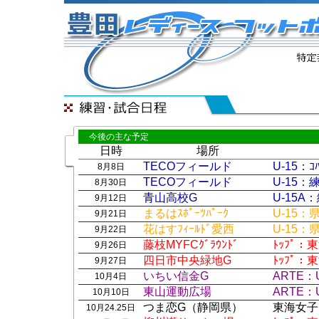
今後の主な予定
日時
場所
TECOフィールド
U-15：ｺﾊ
8月8日
TECOフィールド
U-15：
8月30日
青山高校G
U-15
9月12日
まるはｽﾎﾟｰﾂﾊﾟｰｸ
U-15
9月21日
花はすﾌｨｰﾙﾄﾞ愛西
U-15
9月22日
藤枝MYFCｸﾞﾗｳﾝﾄﾞ
ﾄｯﾌﾟ：
9月26日
四日市中央緑地G
ﾄｯﾌﾟ
9月27日
いちい信金G
ARTE：
10月4日
東山運動広場
ARTE：
10月10日
つま恋G（静岡県）
東海女子
10月24.25日