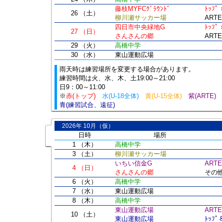
藤枝MYFCｸﾞﾗｳﾝﾄﾞ
ﾄｯﾌ
26 （土）
柳川瀬サッカー場
ART
四日市中央緑地G
ﾄｯﾌ
27 （日）
さんさんの郷
ART
29 （火）
高橋中学
30 （水）
東山運動広場
雨天時は練習場所を変更する場合があります。
練習時間は火、水、木、土19:00～21:00
日9：00～11:00
※
赤(トップ)
水(U-18全体)
黄(U-15全体)
紫(ARTE
青(練習試合、遠征)
2026年 10月（仮）
日時
場所
1 （木）
高橋中学
3 （土）
柳川瀬サッカー場
いちい信金G
ARTE
4 （日）
さんさんの郷
その
6 （火）
高橋中学
7 （水）
東山運動広場
8 （木）
高橋中学
東山運動広場
ARTE
10 （土）
東山運動広場
ﾄｯﾌ