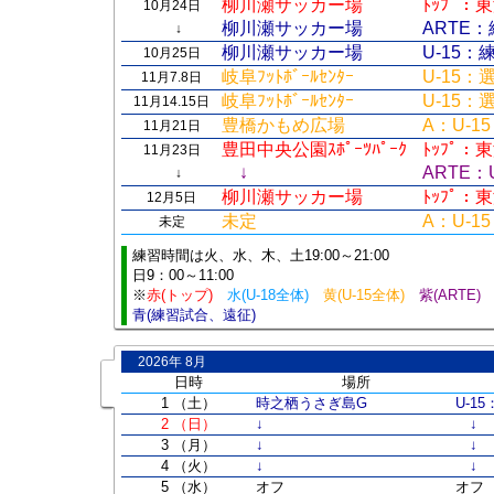
柳川瀬サッカー場
ﾄｯﾌﾟ
10月24日
柳川瀬サッカー場
ARTE
↓
柳川瀬サッカー場
U-15
10月25日
岐阜ﾌｯﾄﾎﾞｰﾙｾﾝﾀｰ
U-15
11月7.8日
岐阜ﾌｯﾄﾎﾞｰﾙｾﾝﾀｰ
U-15
11月14.15日
豊橋かもめ広場
A：U-1
11月21日
豊田中央公園ｽﾎﾟｰﾂﾊﾟｰｸ
ﾄｯﾌﾟ：
11月23日
↓
ARTE：
↓
柳川瀬サッカー場
ﾄｯﾌﾟ
12月5日
未定
A：U-1
未定
練習時間は火、水、木、土19:00～21:00
日9：00～11:00
※
赤(トップ)
水(U-18全体)
黄(U-15全体)
紫(ARTE
青(練習試合、遠征)
2026年 8月
日時
場所
1 （土）
時之栖うさぎ島G
U-1
2 （日）
↓
↓
3 （月）
↓
↓
4 （火）
↓
↓
5 （水）
オフ
オフ