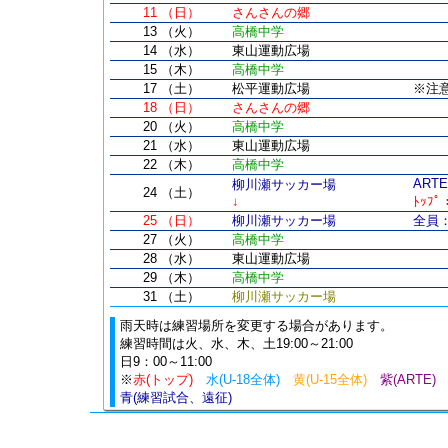
11 （日）
さんさんの郷
13 （火）
高橋中学
14 （水）
東山運動広場
15 （木）
高橋中学
17 （土）
松平運動広場
※注
18 （日）
さんさんの郷
20 （火）
高橋中学
21 （水）
東山運動広場
22 （木）
高橋中学
ART
柳川瀬サッカー場
24 （土）
↓
ﾄｯﾌ
25 （日）
柳川瀬サッカー場
全員：
27 （火）
高橋中学
28 （水）
東山運動広場
29 （木）
高橋中学
31 （土）
柳川瀬サッカー場
雨天時は練習場所を変更する場合があります。
練習時間は火、水、木、土19:00～21:00
日9：00～11:00
※
赤(トップ)
水(U-18全体)
黄(U-15全体)
紫(ARTE
青(練習試合、遠征)