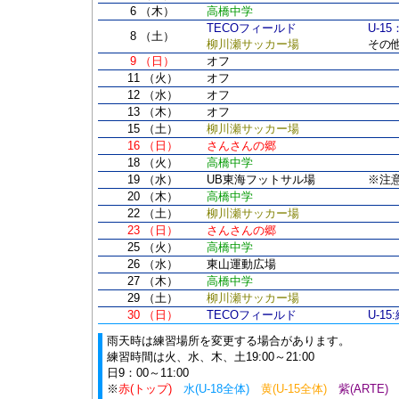
6 （木）
高橋中学
TECOフィールド
U-15
8 （土）
柳川瀬サッカー場
その
9 （日）
オフ
11 （火）
オフ
12 （水）
オフ
13 （木）
オフ
15 （土）
柳川瀬サッカー場
16 （日）
さんさんの郷
18 （火）
高橋中学
19 （水）
UB東海フットサル場
※注
20 （木）
高橋中学
22 （土）
柳川瀬サッカー場
23 （日）
さんさんの郷
25 （火）
高橋中学
26 （水）
東山運動広場
27 （木）
高橋中学
29 （土）
柳川瀬サッカー場
30 （日）
TECOフィールド
U-15
雨天時は練習場所を変更する場合があります。
練習時間は火、水、木、土19:00～21:00
日9：00～11:00
※
赤(トップ)
水(U-18全体)
黄(U-15全体)
紫(ARTE