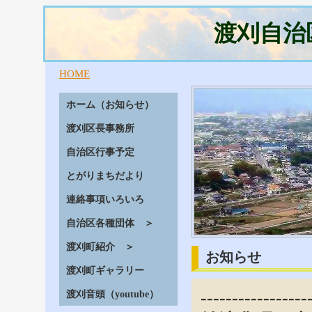
渡刈自治
HOME
ホーム（お知らせ）
渡刈区長事務所
自治区行事予定
とがりまちだより
連絡事項いろいろ
自治区各種団体 ＞
渡刈町紹介 ＞
お知らせ
渡刈町ギャラリー
-----------------
渡刈音頭（youtube）