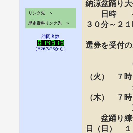
納涼盆踊り大
日時 令和
リンク先 ＞
３０分～２１
歴史資料リンク先 ＞
※受付
訪問者数
選券を受付の
（H26/5/26から）
※予備
前日準
（火） ７時
当日準
（木） ７時
直前準
盆踊り練
日（日） １