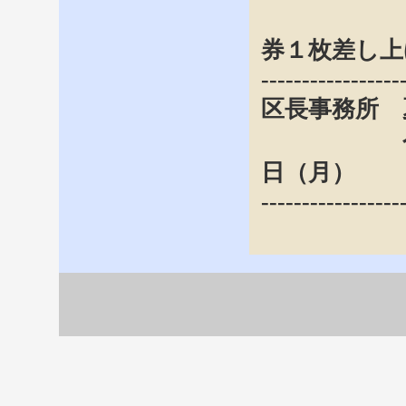
練習参
券１枚差し上
-----------------
区長事務所 
令和８年
日（月）
-----------------