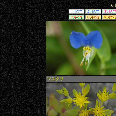
６
ツユクサ