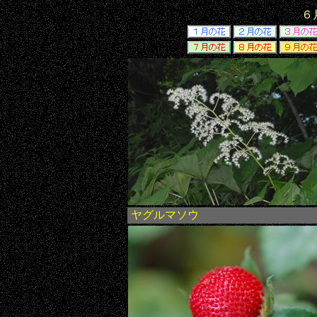
６
ヤグルマソウ