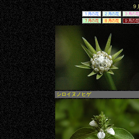
９
シロイヌノヒゲ