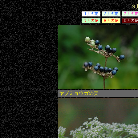
９
ヤブミョウガの実