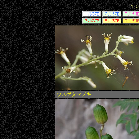
１
ウスゲタマブキ