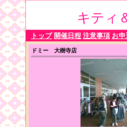
キティ
トップ
開催日程
注意事項
お申
ドミー 大樹寺店