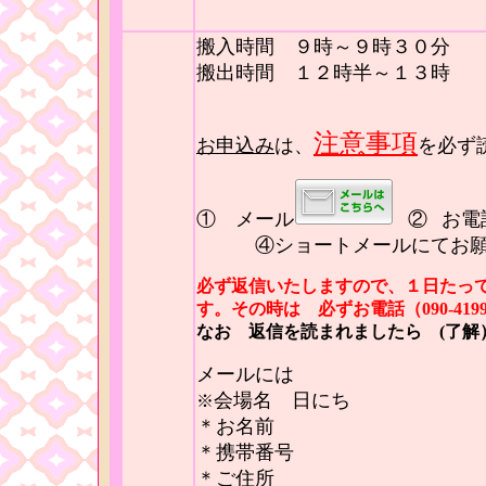
搬入時間 ９時～９時３０分
搬出時間 １２時半～１３時
注意事項
お申込み
は、
を必ず
① メール
②
お
④ショートメールにてお願
必ず返信いたしますので、１日たっ
す。その時は 必ずお電話（090-419
なお 返信を読まれましたら (了
メールには
会場名 日にち
※
＊お名前
＊携帯番号
＊ご住所